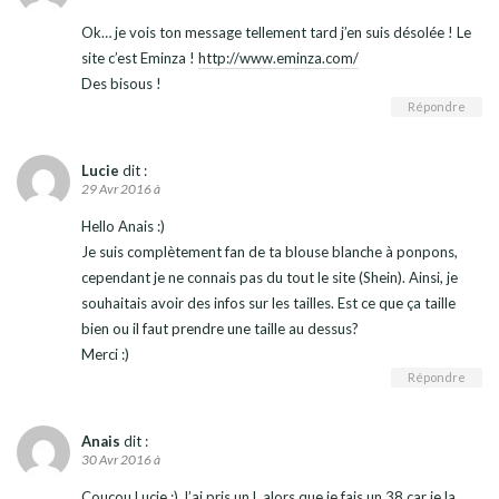
Ok… je vois ton message tellement tard j’en suis désolée ! Le
site c’est Eminza !
http://www.eminza.com/
Des bisous !
Répondre
Lucie
dit :
29 Avr 2016 à
Hello Anais :)
Je suis complètement fan de ta blouse blanche à ponpons,
cependant je ne connais pas du tout le site (Shein). Ainsi, je
souhaitais avoir des infos sur les tailles. Est ce que ça taille
bien ou il faut prendre une taille au dessus?
Merci :)
Répondre
Anais
dit :
30 Avr 2016 à
Coucou Lucie :) J’ai pris un L alors que je fais un 38 car je la