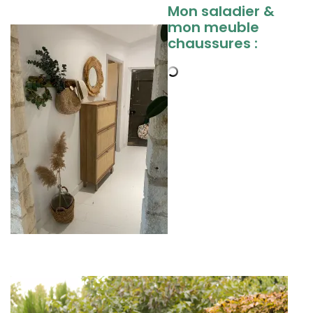
Mon saladier &
mon meuble
chaussures :
0
0
0
0
0
0
0
0