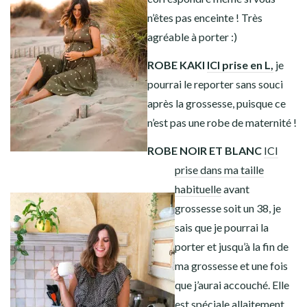
n’êtes pas enceinte ! Très
agréable à porter :)
ROBE KAKI
ICI prise en L,
je
pourrai le reporter sans souci
après la grossesse, puisque ce
n’est pas une robe de maternité !
ROBE NOIR ET BLANC
ICI
prise dans ma taille
habituelle
avant
grossesse soit un 38, je
sais que je pourrai la
porter et jusqu’à la fin de
ma grossesse et une fois
que j’aurai accouché. Elle
est spéciale allaitement