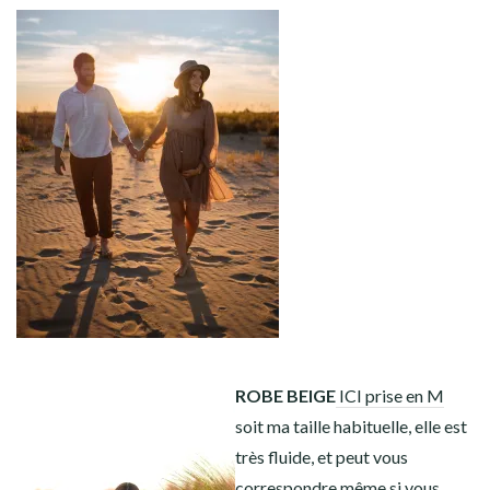
5
2
55
5
5
2
56
4
4
ROBE BEIGE
ICI prise en M
soit ma taille habituelle, elle est
très fluide, et peut vous
correspondre même si vous