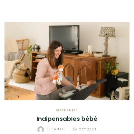
MATERNITÉ
Indipensables bébé
par
ANAIS
/
26 OCT 2021