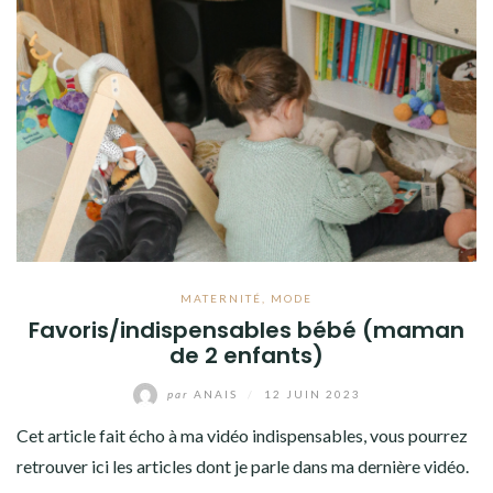
LITTÉRATURE
VOYAGE
MON DRESSING
SHOP
A PROPOS
MATERNITÉ
,
MODE
Favoris/indispensables bébé (maman
de 2 enfants)
par
ANAIS
/
12 JUIN 2023
Cet article fait écho à ma vidéo indispensables, vous pourrez
retrouver ici les articles dont je parle dans ma dernière vidéo.