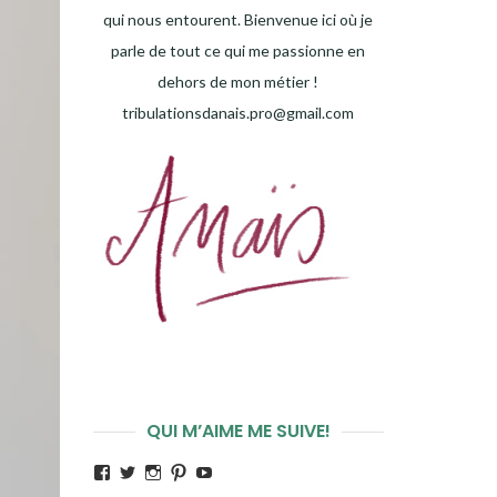
qui nous entourent. Bienvenue ici où je
parle de tout ce qui me passionne en
dehors de mon métier !
tribulationsdanais.pro@gmail.com
QUI M’AIME ME SUIVE!
Voir
Voir
Voir
Voir
Voir
le
le
le
le
le