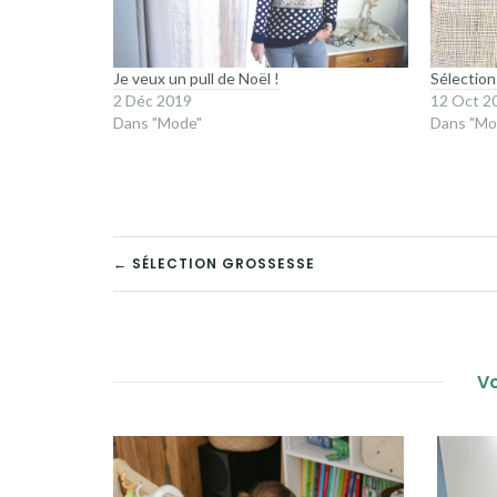
Je veux un pull de Noël !
Sélectio
2 Déc 2019
12 Oct 2
Dans "Mode"
Dans "Mo
NAVIGATION
← SÉLECTION GROSSESSE
DE
L’ARTICLE
Vo