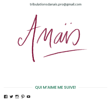
tribulationsdanais.pro@gmail.com
QUI M’AIME ME SUIVE!
Voir
Voir
Voir
Voir
Voir
le
le
le
le
le
profil
profil
profil
profil
profil
de
de
de
de
de