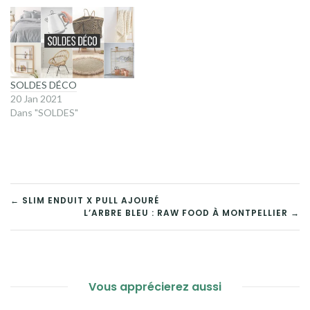
SOLDES DÉCO
20 Jan 2021
Dans "SOLDES"
NAVIGATION
← SLIM ENDUIT X PULL AJOURÉ
L’ARBRE BLEU : RAW FOOD À MONTPELLIER →
DE
L’ARTICLE
Vous apprécierez aussi