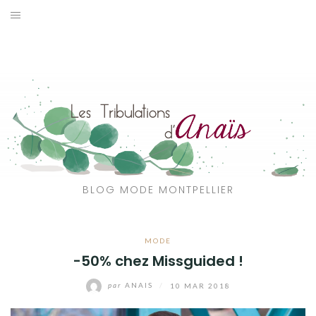
Aller
au
SOLDES
contenu
JE CHERCHE
CATÉGORIES
VOYAGE
MON DRESSING
BLOG MODE MONTPELLIER
SHOP
MODE
A PROPOS
-50% chez Missguided !
par
ANAIS
/
10 MAR 2018