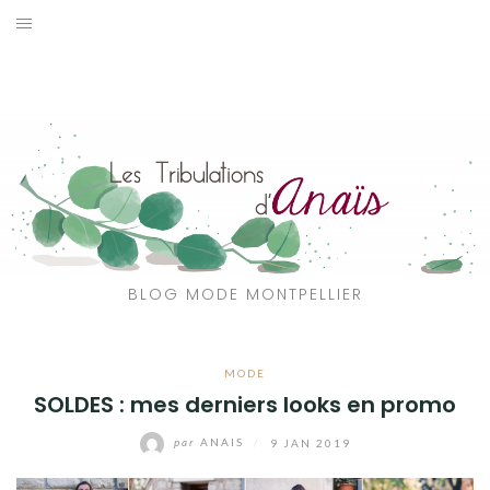
Aller
au
SOLDES
contenu
JE CHERCHE
CATÉGORIES
VOYAGE
MON DRESSING
BLOG MODE MONTPELLIER
SHOP
MODE
A PROPOS
SOLDES : mes derniers looks en promo
par
ANAIS
/
9 JAN 2019