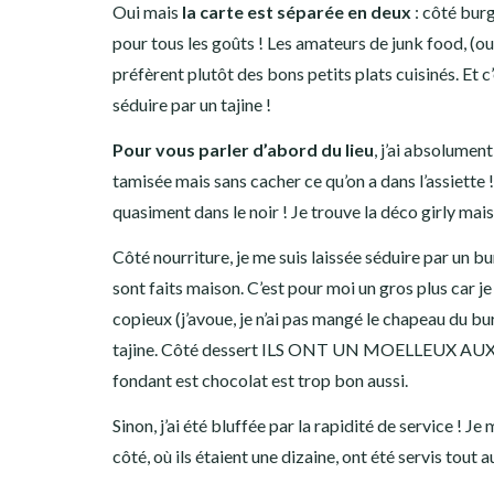
Oui mais
la carte est séparée en deux
: côté burg
pour tous les goûts ! Les amateurs de junk food, (
préfèrent plutôt des bons petits plats cuisinés. Et c
séduire par un tajine !
Pour vous parler d’abord du lieu
, j’ai absolumen
tamisée mais sans cacher ce qu’on a dans l’assiette 
quasiment dans le noir ! Je trouve la déco girly mai
Côté nourriture, je me suis laissée séduire par un bu
sont faits maison. C’est pour moi un gros plus car je 
copieux (j’avoue, je n’ai pas mangé le chapeau du bu
tajine. Côté dessert ILS ONT UN MOELLEUX AUX MA
fondant est chocolat est trop bon aussi.
Sinon, j’ai été bluffée par la rapidité de service ! Je
côté, où ils étaient une dizaine, ont été servis tout 