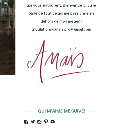
qui nous entourent. Bienvenue ici où je
parle de tout ce qui me passionne en
dehors de mon métier !
tribulationsdanais.pro@gmail.com
QUI M’AIME ME SUIVE!
Voir
Voir
Voir
Voir
Voir
le
le
le
le
le