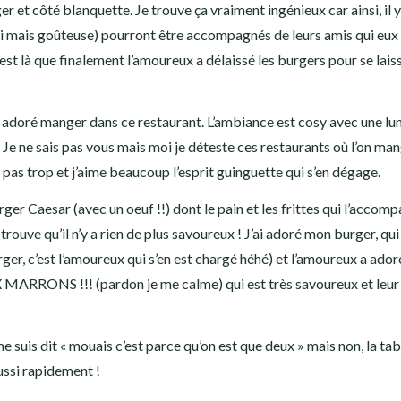
er et côté blanquette. Je trouve ça vraiment ingénieux car ainsi, il y
oui mais goûteuse) pourront être accompagnés de leurs amis qui eux
’est là que finalement l’amoureux a délaissé les burgers pour se lais
t adoré manger dans ce restaurant. L’ambiance est cosy avec une lu
! Je ne sais pas vous mais moi je déteste ces restaurants où l’on ma
s pas trop et j’aime beaucoup l’esprit guinguette qui s’en dégage.
rger Caesar (avec un oeuf !!) dont le pain et les frittes qui l’accom
trouve qu’il n’y a rien de plus savoureux ! J’ai adoré mon burger, qui
rger, c’est l’amoureux qui s’en est chargé héhé) et l’amoureux a ador
RRONS !!! (pardon je me calme) qui est très savoureux et leur
 me suis dit « mouais c’est parce qu’on est que deux » mais non, la tab
aussi rapidement !