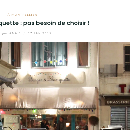
À MONTPELLIER
uette : pas besoin de choisir !
par
ANAIS
/
17 JAN 2015