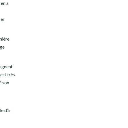
 en a
ser
mière
nge
pagnent
 est très
é son
le d’à