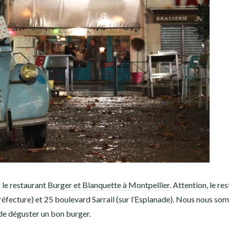
 le restaurant
Burger et Blanquette à Montpellier
. Attention, le re
éfecture) et 25 boulevard Sarrail (sur l’Esplanade). Nous nous s
 de déguster un bon burger.