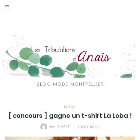
Aller
au
SOLDES
contenu
JE CHERCHE
CATÉGORIES
VOYAGE
MON DRESSING
BLOG MODE MONTPELLIER
SHOP
MODE
A PROPOS
[ concours ] gagne un t-shirt La Loba !
par
ANAIS
/
7 OCT 2014