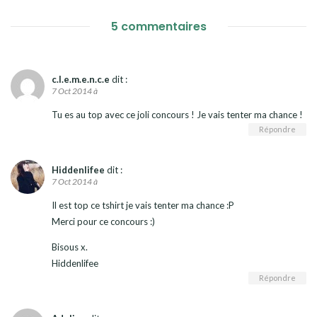
5 commentaires
c.l.e.m.e.n.c.e
dit :
7 Oct 2014 à
Tu es au top avec ce joli concours ! Je vais tenter ma chance !
Répondre
Hiddenlifee
dit :
7 Oct 2014 à
Il est top ce tshirt je vais tenter ma chance :P
Merci pour ce concours :)
Bisous x.
Hiddenlifee
Répondre