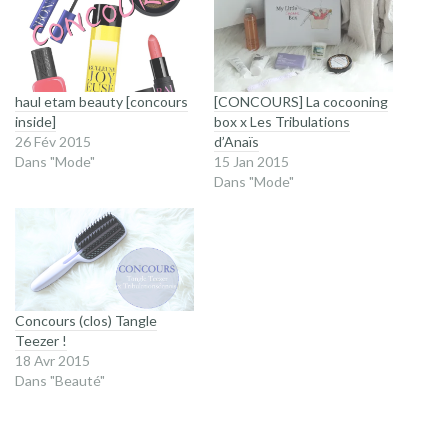
haul etam beauty [concours
[CONCOURS] La cocooning
inside]
box x Les Tribulations
26 Fév 2015
d’Anaïs
Dans "Mode"
15 Jan 2015
Dans "Mode"
Concours (clos) Tangle
Teezer !
18 Avr 2015
Dans "Beauté"