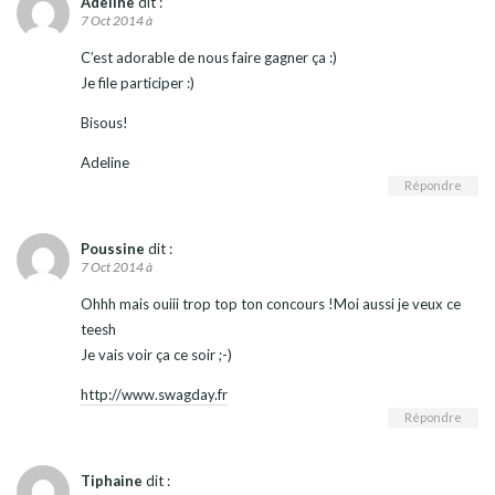
Adeline
dit :
7 Oct 2014 à
C’est adorable de nous faire gagner ça :)
Je file participer :)
Bisous!
Adeline
Répondre
Poussine
dit :
7 Oct 2014 à
Ohhh mais ouiii trop top ton concours !Moi aussi je veux ce
teesh
Je vais voir ça ce soir ;-)
http://www.swagday.fr
Répondre
Tiphaine
dit :