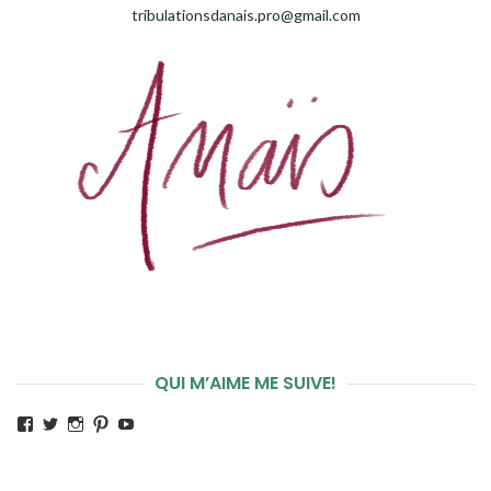
tribulationsdanais.pro@gmail.com
QUI M’AIME ME SUIVE!
Voir
Voir
Voir
Voir
Voir
le
le
le
le
le
profil
profil
profil
profil
profil
de
de
de
de
de