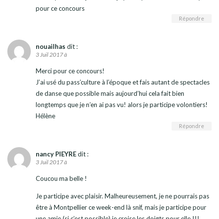
pour ce concours
Répondre
nouailhas
dit :
3 Juil 2017 à
Merci pour ce concours!
J’ai usé du pass’culture à l’époque et fais autant de spectacles
de danse que possible mais aujourd’hui cela fait bien
longtemps que je n’en ai pas vu! alors je participe volontiers!
Hélène
Répondre
nancy PIEYRE
dit :
3 Juil 2017 à
Coucou ma belle !
Je participe avec plaisir. Malheureusement, je ne pourrais pas
être à Montpellier ce week-end là snif, mais je participe pour
une amie (si c’est possible) je croise les doigts pour elle !!!