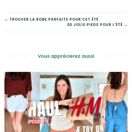
du concours. “Un look…
NAVIGATION
← TROUVER LA ROBE PARFAITE POUR CET ÉTÉ
DE JOLIS PIEDS POUR L’ÉTÉ →
DE
L’ARTICLE
Vous apprécierez aussi