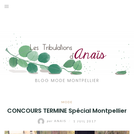
Aller
au
SOLDES
contenu
JE CHERCHE
CATÉGORIES
VOYAGE
MON DRESSING
BLOG MODE MONTPELLIER
SHOP
MODE
A PROPOS
CONCOURS TERMINE Spécial Montpellier
par
ANAIS
/
1 JUIL 2017