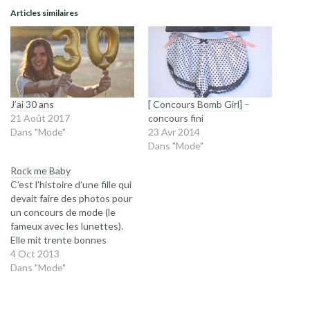
Articles similaires
J’ai 30 ans
[ Concours Bomb Girl] –
21 Août 2017
concours fini
Dans "Mode"
23 Avr 2014
Dans "Mode"
Rock me Baby
C’est l’histoire d’une fille qui
devait faire des photos pour
un concours de mode (le
fameux avec les lunettes).
Elle mit trente bonnes
minutes pour composer sa
4 Oct 2013
tenue et le shooting dura
Dans "Mode"
une heure. Aussitôt rentrée
chez elle, elle regarda les
photos et relu le descriptif