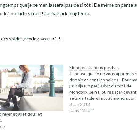
si longtemps que je ne m’en lasserai pas de si tôt ! De même on pense 
stock à moindres frais ! #achatsurlelongterme
g des soldes, rendez-vous
ICI
!!
Monoprix tu nous perdras
Je pense que je ne vous apprends r
demain ce sont les soldes ! Pour ma
j’ai déjà (un peu) sévit du côté de
Monoprix. Je n’ai pu résister devant
sets de table gris tout mignons, un
et une paire de collants, le tout à -
8 Jan 2013
Les soldes…
Dans "Mode"
hiver et gilet douillet
15
de"