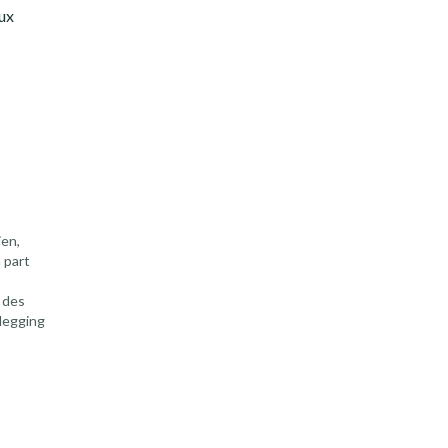
aux
ien,
 part
 des
 legging
50%.