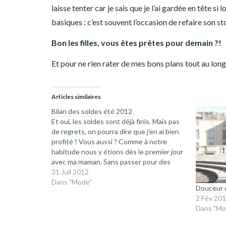
laisse tenter car je sais que je l’ai gardée en tête 
basiques : c’est souvent l’occasion de refaire son 
Bon les filles, vous êtes prêtes pour demain ?!
Et pour ne rien rater de mes bons plans tout au lon
Articles similaires
Bilan des soldes été 2012
Et oui, les soldes sont déjà finis. Mais pas
de regrets, on pourra dire que j’en ai bien
profité ! Vous aussi ? Comme à notre
habitude nous y étions dès le premier jour
avec ma maman. Sans passer pour des
folles, nous avons nos petites techniques
31 Juil 2012
pour profiter à fond des soldes…
Dans "Mode"
Douceur d’
2 Fév 20
Dans "Mo