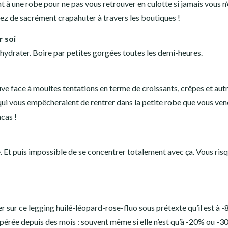
nt à une robe pour ne pas vous retrouver en culotte si jamais vous n
quez de sacrément crapahuter à travers les boutiques !
r soi
 réhydrater. Boire par petites gorgées toutes les demi-heures.
uve face à moultes tentations en terme de croissants, crêpes et aut
qui vous empêcheraient de rentrer dans la petite robe que vous ve
ncas !
e. Et puis impossible de se concentrer totalement avec ça. Vous ris
er sur ce legging huilé-léopard-rose-fluo sous prétexte qu’il est à -
epérée depuis des mois : souvent même si elle n’est qu’à -20% ou -3