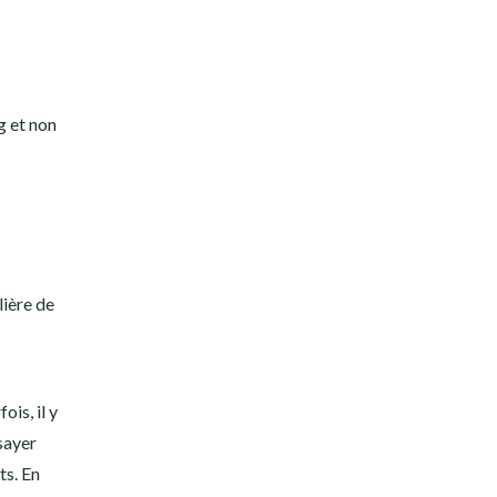
g et non
lière de
is, il y
sayer
ts. En