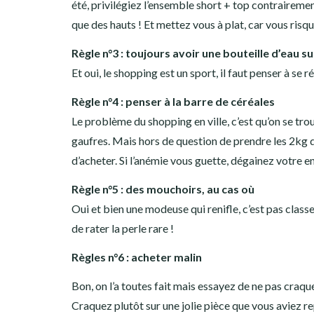
été, privilégiez l’ensemble short + top contraireme
que des hauts ! Et mettez vous à plat, car vous ris
Règle n°3 : toujours avoir une bouteille d’eau su
Et oui, le shopping est un sport, il faut penser à se
Règle n°4 : penser à la barre de céréales
Le problème du shopping en ville, c’est qu’on se tro
gaufres. Mais hors de question de prendre les 2kg 
d’acheter. Si l’anémie vous guette, dégainez votre e
Règle n°5 : des mouchoirs, au cas où
Oui et bien une modeuse qui renifle, c’est pas class
de rater la perle rare !
Règles n°6 : acheter malin
Bon, on l’a toutes fait mais essayez de ne pas craqu
Craquez plutôt sur une jolie pièce que vous aviez r