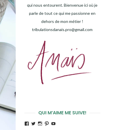
qui nous entourent. Bienvenue ici où je
parle de tout ce qui me passionne en
dehors de mon métier !
tribulationsdanais.pro@gmail.com
QUI M’AIME ME SUIVE!
Voir
Voir
Voir
Voir
Voir
le
le
le
le
le