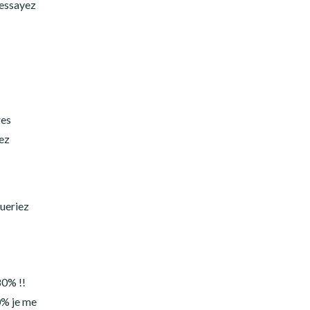
’essayez
res
nez
queriez
80% !!
0% je me