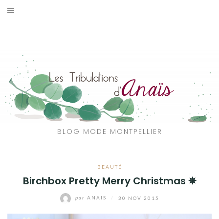
Aller
au
SOLDES
contenu
JE CHERCHE
CATÉGORIES
VOYAGE
MON DRESSING
BLOG MODE MONTPELLIER
SHOP
BEAUTÉ
A PROPOS
Birchbox Pretty Merry Christmas ✵
par
ANAIS
/
30 NOV 2015