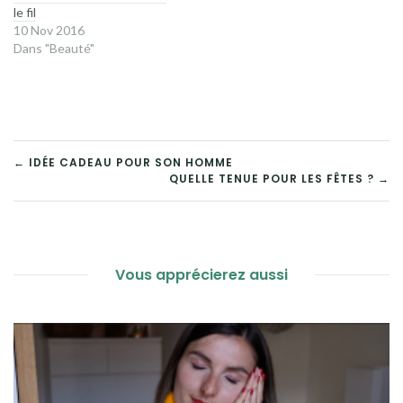
le fil
10 Nov 2016
Dans "Beauté"
NAVIGATION
← IDÉE CADEAU POUR SON HOMME
QUELLE TENUE POUR LES FÊTES ? →
DE
L’ARTICLE
Vous apprécierez aussi