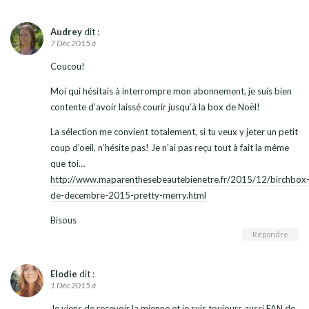
Audrey
dit :
7 Déc 2015 à
Coucou!
Moi qui hésitais à interrompre mon abonnement, je suis bien
contente d’avoir laissé courir jusqu’à la box de Noël!
La sélection me convient totalement, si tu veux y jeter un petit
coup d’oeil, n’hésite pas! Je n’ai pas reçu tout à fait la même
que toi…
http://www.maparenthesebeautebienetre.fr/2015/12/birchbox
de-decembre-2015-pretty-merry.html
Bisous
Répondre
Elodie
dit :
1 Déc 2015 à
Je viens de recevoir la mienne et je suis toujours aussi FAN de