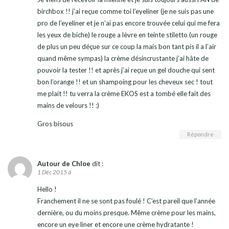
birchbox !! j’ai reçue comme toi l’eyeliner (je ne suis pas une
pro de l’eyeliner et je n’ai pas encore trouvée celui qui me fera
les yeux de biche) le rouge a lèvre en teinte stiletto (un rouge
de plus un peu déçue sur ce coup la mais bon tant pis il a l’air
quand même sympas) la crème désincrustante j’ai hâte de
pouvoir la tester !! et après j’ai reçue un gel douche qui sent
bon l’orange !! et un shampoing pour les cheveux sec ! tout
me plait !! tu verra la crème EKOS est a tombé elle fait des
mains de velours !! :)
Gros bisous
Répondre
Autour de Chloe
dit :
1 Déc 2015 à
Hello !
Franchement il ne se sont pas foulé ! C’est pareil que l’année
dernière, ou du moins presque. Même crème pour les mains,
encore un eye liner et encore une crème hydratante !