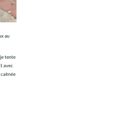
ux au
je tente
Et avec
s calmée