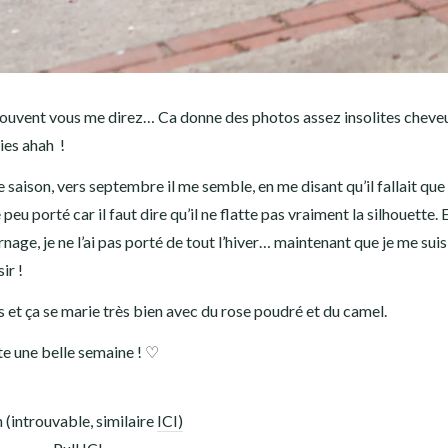
ouvent vous me direz… Ca donne des photos assez insolites cheve
lies ahah !
saison, vers septembre il me semble, en me disant qu’il fallait que 
 peu porté car il faut dire qu’il ne flatte pas vraiment la silhouette. 
age, je ne l’ai pas porté de tout l’hiver… maintenant que je me sui
ir !
s et ça se marie très bien avec du rose poudré et du camel.
te une belle semaine ! ♡
 (introuvable, similaire
ICI)