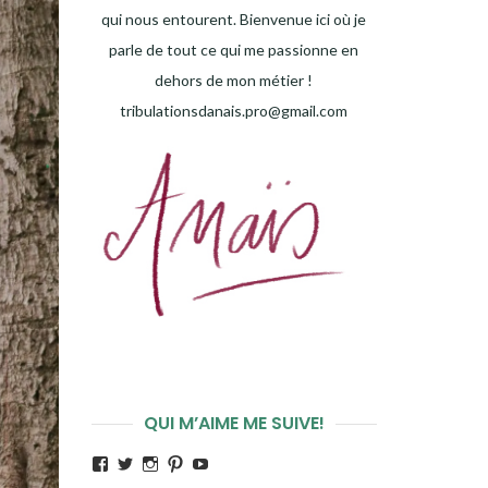
qui nous entourent. Bienvenue ici où je
parle de tout ce qui me passionne en
dehors de mon métier !
tribulationsdanais.pro@gmail.com
QUI M’AIME ME SUIVE!
Voir
Voir
Voir
Voir
Voir
le
le
le
le
le