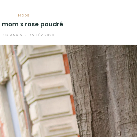
MODE
 mom x rose poudré
par
ANAIS
/
15 FÉV 2020