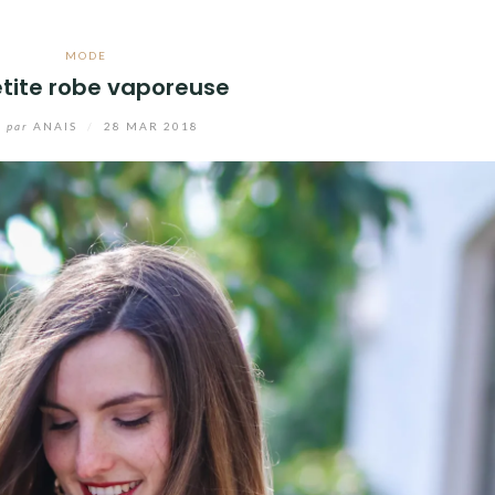
MODE
etite robe vaporeuse
par
ANAIS
/
28 MAR 2018