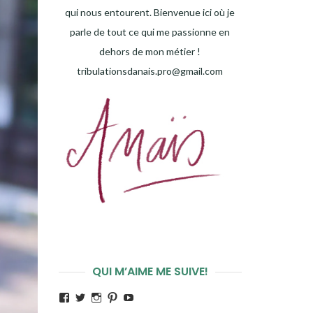
qui nous entourent. Bienvenue ici où je
parle de tout ce qui me passionne en
dehors de mon métier !
tribulationsdanais.pro@gmail.com
QUI M’AIME ME SUIVE!
Voir
Voir
Voir
Voir
Voir
le
le
le
le
le