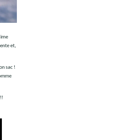
aime
ente et,
on sac !
(comme
!!