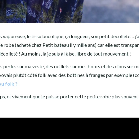
 vaporeuse, le tissu bucolique, ça longueur, son petit décolleté… j’
 robe (acheté chez Petit bateau il y mille ans) car elle est transpar
olleté ! Au moins, là je suis à l’aise, libre de tout mouvement !
es perles sur ma veste, des oeillets sur mes boots et des clous sur m
la voyais plutôt côté folk avec des bottines à franges par exemple 
u folk ?
s, et vivement que je puisse porter cette petite robe plus souvent 