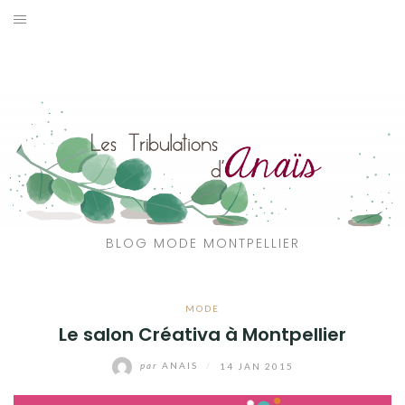
Aller
au
SOLDES
contenu
JE CHERCHE
CATÉGORIES
VOYAGE
MON DRESSING
BLOG MODE MONTPELLIER
SHOP
MODE
A PROPOS
Le salon Créativa à Montpellier
par
ANAIS
/
14 JAN 2015