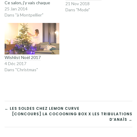
Ce salon, j’y vais chaque
21 Nov 2018
année avec ma maman. C’est
25 Jan 2014
Dans "Mode"
un peu notre petit rituel car
Dans "à Montpellier"
je tiens d’elle ma passion
pour les loisirs créatifs.
Scrapbooking, coûture,
broderie, tricot, perles… j’ai
un peu…
Wishlist Noël 2017
4 Déc 2017
Dans "Christmas"
NAVIGATION
← LES SOLDES CHEZ LEMON CURVE
[CONCOURS] LA COCOONING BOX X LES TRIBULATIONS
DE
D’ANAÏS →
L’ARTICLE