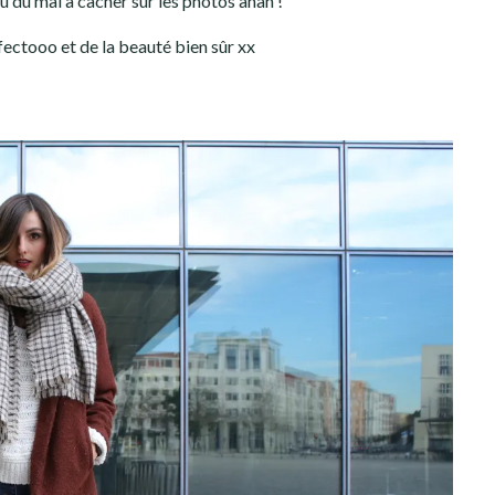
 du mal à cacher sur les photos ahah !
fectooo et de la beauté bien sûr xx