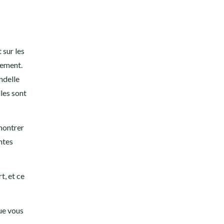
 sur les
tement.
andelle
lles sont
 montrer
ntes
t, et ce
que vous