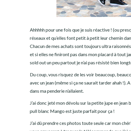
Ahhhhh pour une fois que je suis réactive ! (ou pres
réseaux et qu’elles font petit à petit leur chemin 
Chacun de mes achats sont toujours ultra raisonnés
et si elles ne finiront pas dans mon placard à tout j
sold out un peu partout je n’ai pas résisté bien long
Du coup, vous risquez de les voir beaucoup, beaucoup
avec un jean (même si ça ne saurait tarder ahah !). A
dans ma penderie n’allaient.
J’ai donc jeté mon dévolu sur la petite jupe en jean
pull blanc Mango est juste parfait pour ça !
J’ai dû prendre ces photos toute seule car mon chéri