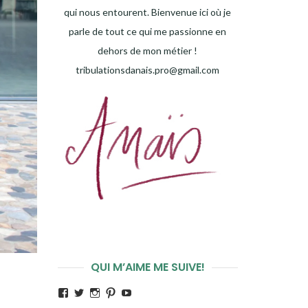
qui nous entourent. Bienvenue ici où je
parle de tout ce qui me passionne en
dehors de mon métier !
tribulationsdanais.pro@gmail.com
QUI M’AIME ME SUIVE!
Voir
Voir
Voir
Voir
Voir
le
le
le
le
le