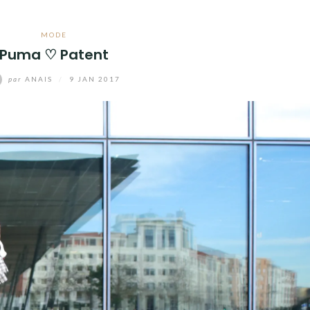
MODE
Puma ♡ Patent
par
ANAIS
/
9 JAN 2017