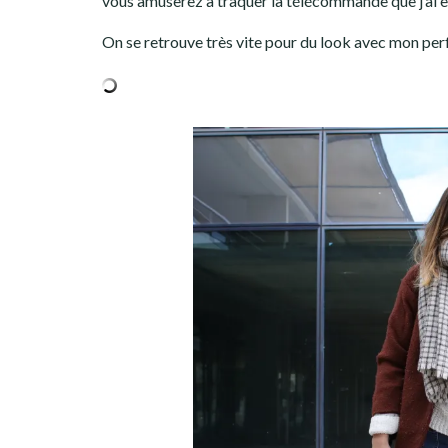
vous amuserez à traquer la télécommande que j’ai eu
On se retrouve très vite pour du look avec mon per