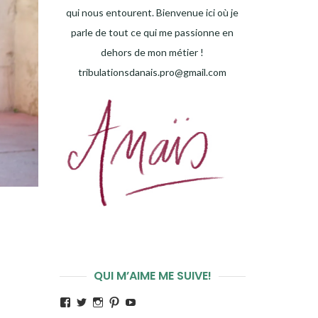
qui nous entourent. Bienvenue ici où je
parle de tout ce qui me passionne en
dehors de mon métier !
tribulationsdanais.pro@gmail.com
QUI M’AIME ME SUIVE!
Voir
Voir
Voir
Voir
Voir
le
le
le
le
le