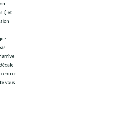
ion
 !) et
rsion
que
pas
’arrive
 décale
 rentrer
ite vous