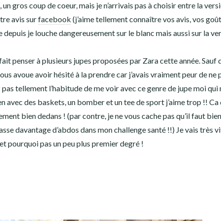
un gros coup de coeur, mais je n’arrivais pas à choisir entre la vers
tre avis sur
facebook
(j’aime tellement connaître vos avis, vos goûts
ue depuis je louche dangereusement sur le blanc mais aussi sur la ve
fait penser à plusieurs jupes proposées par Zara cette année. Sauf 
vous avoue avoir hésité à la prendre car j’avais vraiment peur de ne 
 pas tellement l’habitude de me voir avec ce genre de jupe moi qui n
en avec des baskets, un bomber et un tee de sport j’aime trop !! Ca
ement bien dedans ! (par contre, je ne vous cache pas qu’il faut bien
 fasse davantage d’abdos dans mon challenge santé !!) Je vais très v
 et pourquoi pas un peu plus premier degré !