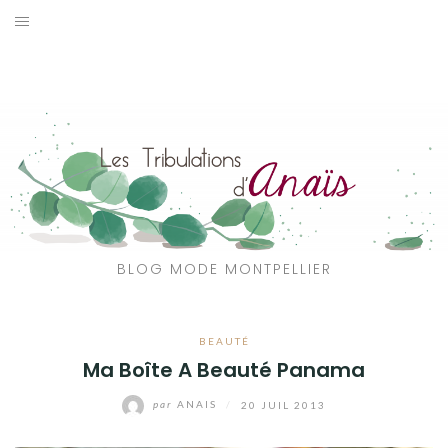
Aller
au
SOLDES
contenu
JE CHERCHE
CATÉGORIES
VOYAGE
MON DRESSING
BLOG MODE MONTPELLIER
SHOP
BEAUTÉ
A PROPOS
Ma Boîte A Beauté Panama
par
ANAIS
/
20 JUIL 2013