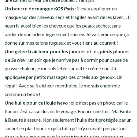
Un b
eurre de mangue
KOS Paris
: il est
à appliquer en
masque sur des cheveux secs et fragiles avant de les laver… Il
nourrit aussi bien les cheveux que les peaux sèches, sans
parler de son odeur légèrement sucrée. Je vais voir ce que ça
donne sur mes talons rugueux et vous tiens au courant !
Une gelée fraicheur pour les jambes et les pieds plumes
de
Se Nev
:
un soir que je n’arrive pas à dormir pour cause de
grosse chaleur, je me suis jetée sur cette crème que j’ai
appliquée par petits massages des orteils aux genoux. Un
régal ! Avec sa fraîcheur mentholée, je me suis endormie
comme un bébé !
Une h
uile pour cuticule
Nevo
:
elle n’est pas en photo car le
flacon s’est cassé durant le voyage. Encore une fois, Ma Boîte
à Beauté à assuré. Non seulement l’huile était protégée par un
sachet en plastique ce qui a fait qu’il n’y en avait pas partout
dans la box, mais en plus ils m’ont tout de suite répondu et