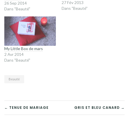
semaines avant de publier
27 Fév 2013
26 Sep 2014
mon article, d’abord pour
Dans "Beauté"
Dans "Beauté"
garder l’effet de surprise
pour celles qui la reçoivent
après moi, et ensuite parce
que j’aime bien tester les
produits…
My Little Box de mars
2 Avr 2014
Dans "Beauté"
Beauté
NAVIGATION
← TENUE DE MARIAGE
GRIS ET BLEU CANARD →
DE