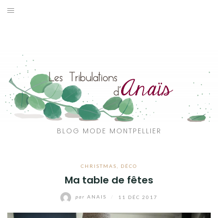
Aller
au
SOLDES
contenu
JE CHERCHE
CATÉGORIES
VOYAGE
MON DRESSING
BLOG MODE MONTPELLIER
SHOP
CHRISTMAS
,
DÉCO
A PROPOS
Ma table de fêtes
par
ANAIS
/
11 DÉC 2017