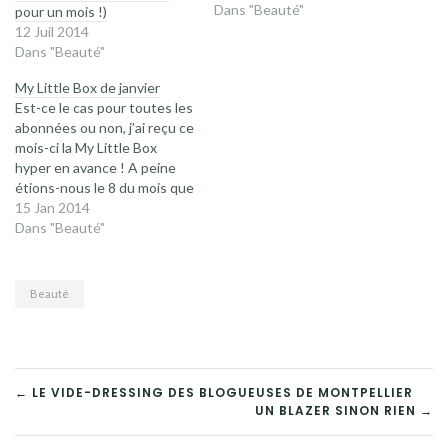
avec deux fois plus de
Dans "Beauté"
pour un mois !)
produits full size pour 32€),
12 Juil 2014
alors encore une fois,
Dans "Beauté"
j’attendais celle-ci avec une
My Little Box de janvier
forte impatience ! Hop on
Est-ce le cas pour toutes les
déchiquette l’ouverture
abonnées ou non, j’ai reçu ce
facile,…
mois-ci la My Little Box
hyper en avance ! A peine
étions-nous le 8 du mois que
je la recevais ! Pour une fois,
15 Jan 2014
inutile de faire un vrai
Dans "Beauté"
chassé-croisé avec
Instagram pour ne pas me
gâcher la surprise ! Je…
Beauté
NAVIGATION
← LE VIDE-DRESSING DES BLOGUEUSES DE MONTPELLIER
UN BLAZER SINON RIEN →
DE