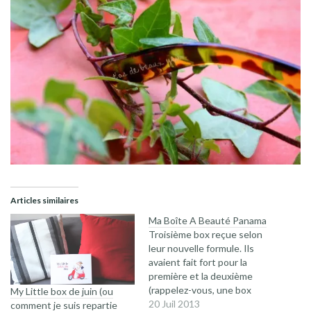
Articles similaires
Ma Boîte A Beauté Panama
Troisième box reçue selon
leur nouvelle formule. Ils
avaient fait fort pour la
première et la deuxième
(rappelez-vous, une box
My Little box de juin (ou
reçue tous les deux mois,
20 Juil 2013
comment je suis repartie