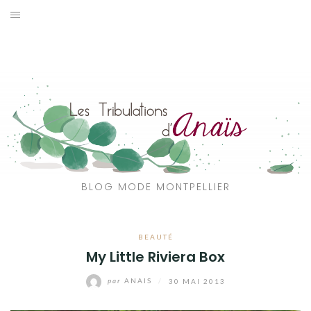
Aller
au
SOLDES
contenu
JE CHERCHE
CATÉGORIES
VOYAGE
MON DRESSING
BLOG MODE MONTPELLIER
SHOP
BEAUTÉ
A PROPOS
My Little Riviera Box
par
ANAIS
/
30 MAI 2013