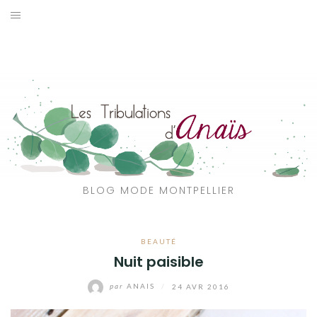
Aller
au
SOLDES
contenu
JE CHERCHE
CATÉGORIES
VOYAGE
MON DRESSING
BLOG MODE MONTPELLIER
SHOP
BEAUTÉ
A PROPOS
Nuit paisible
par
ANAIS
/
24 AVR 2016