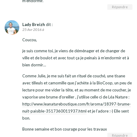
m’endormir.
Répondre
Lady Breizh
dit :
25 Avr 2016 à
Coucou,
je suis comme toi, je viens de déménager et de changer de
ville et de boulot et avec tout ça je peinais à m’endormir et à
bien dormir…
Comme Julie, je me suis fait un rituel de couché, une tisane
avec tilleuls et camomille que j’achète à la BioCoop, un peu de
lecture pour me vider la tête, et au moment de me coucher, je
vaporise une brume d’oreiller , j’utilise celle ci de Léa Nature :
http://www.leanatureboutique.com/fr/aroma/18397-brume-
nuit-paisible-3517360011937.html
et je l’adore :-) Elle sent
bon.
Bonne semaine et bon courage pour les travaux
Répondre