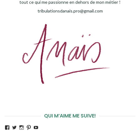
tout ce qui me passionne en dehors de mon métier !
tribulationsdanais.pro@gmail.com
QUI M’AIME ME SUIVE!
Voir
Voir
Voir
Voir
Voir
le
le
le
le
le
profil
profil
profil
profil
profil