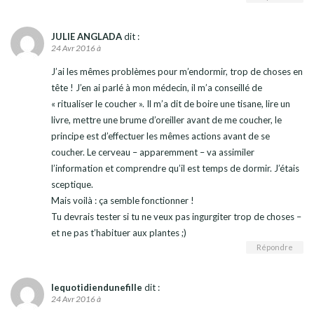
JULIE ANGLADA
dit :
24 Avr 2016 à
J’ai les mêmes problèmes pour m’endormir, trop de choses en
tête ! J’en ai parlé à mon médecin, il m’a conseillé de
« ritualiser le coucher ». Il m’a dit de boire une tisane, lire un
livre, mettre une brume d’oreiller avant de me coucher, le
principe est d’effectuer les mêmes actions avant de se
coucher. Le cerveau – apparemment – va assimiler
l’information et comprendre qu’il est temps de dormir. J’étais
sceptique.
Mais voilà : ça semble fonctionner !
Tu devrais tester si tu ne veux pas ingurgiter trop de choses –
et ne pas t’habituer aux plantes ;)
Répondre
lequotidiendunefille
dit :
24 Avr 2016 à