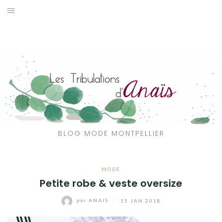
Aller
au
SOLDES
contenu
JE CHERCHE
CATÉGORIES
VOYAGE
MON DRESSING
BLOG MODE MONTPELLIER
SHOP
MODE
A PROPOS
Petite robe & veste oversize
par
ANAIS
/
15 JAN 2018