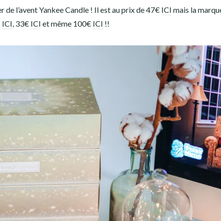
er de l’avent Yankee Candle ! Il est au prix de 47€
ICI
mais la marque
€
ICI
, 33€
ICI
et même 100€
ICI
!!