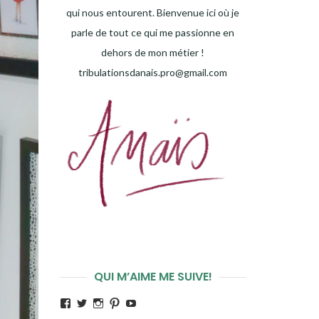
qui nous entourent. Bienvenue ici où je
parle de tout ce qui me passionne en
dehors de mon métier !
tribulationsdanais.pro@gmail.com
QUI M’AIME ME SUIVE!
Voir
Voir
Voir
Voir
Voir
le
le
le
le
le