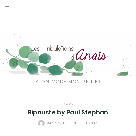
Aller
au
SOLDES
contenu
JE CHERCHE
CATÉGORIES
VOYAGE
MON DRESSING
BLOG MODE MONTPELLIER
SHOP
MODE
A PROPOS
Ripauste by Paul Stephan
par
ANAIS
/
3 JUIN 2012