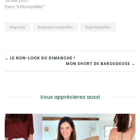
18 Mai 2017
Dans "à Montpellier"
blog mode
blog mode montpellier
blog Montpellier
NAVIGATION
← LE NON-LOOK DU DIMANCHE !
MON SHORT DE BAROUDEUSE →
DE
L’ARTICLE
Vous apprécierez aussi