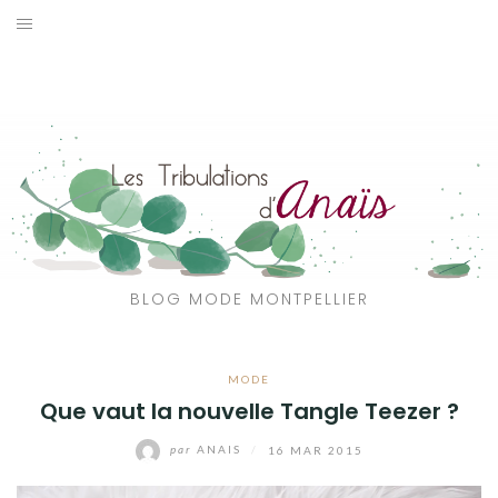
Aller
au
SOLDES
contenu
JE CHERCHE
CATÉGORIES
VOYAGE
MON DRESSING
BLOG MODE MONTPELLIER
SHOP
MODE
A PROPOS
Que vaut la nouvelle Tangle Teezer ?
par
ANAIS
/
16 MAR 2015