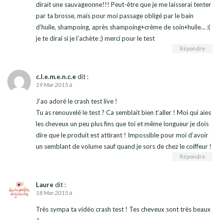
dirait une sauvageonne!!! Peut-être que je me laisserai tenter
par ta brosse, mais pour moi passage obligé par le bain
d’huile, shampoing, après shampoing+crème de soin+huile… :(
je te dirai si je l’achète ;) merci pour le test
Répondre
c.l.e.m.e.n.c.e
dit :
19 Mar 2015 à
J’ao adoré le crash test live !
Tu as renouvelé le test ? Ca semblait bien t’aller ! Moi qui aies
les cheveux un peu plus fins que toi et même longueur je dois
dire que le produit est attirant ! Impossible pour moi d’avoir
un semblant de volume sauf quand je sors de chez le coiffeur !
Répondre
Laure
dit :
18 Mar 2015 à
Très sympa ta vidéo crash test ! Tes cheveux sont très beaux