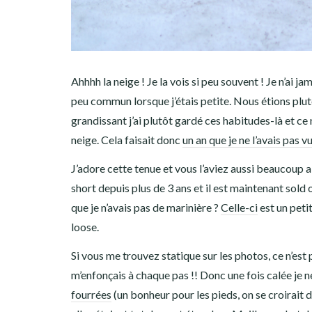
Ahhhh la neige ! Je la vois si peu souvent ! Je n’ai j
peu commun lorsque j’étais petite. Nous étions plut
grandissant j’ai plutôt gardé ces habitudes-là et ce 
neige. Cela faisait donc
un an que je ne l’avais pas v
J’adore cette tenue et vous l’aviez aussi beaucoup 
short depuis plus de 3 ans et il est maintenant sold 
que je n’avais pas de marinière ?
Celle-ci
est un petit
loose.
Si vous me trouvez statique sur les photos, ce n’est 
m’enfonçais à chaque pas !! Donc une fois calée je n
fourrées
(un bonheur pour les pieds, on se croirait d