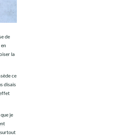
ose de
 en
oiser la
ssède ce
s disais
 effet
 que je
ent
 surtout