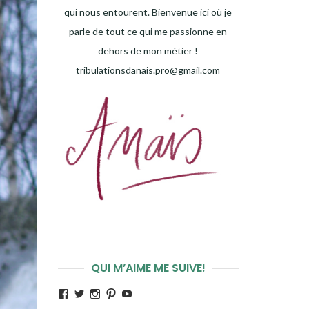
qui nous entourent. Bienvenue ici où je
parle de tout ce qui me passionne en
dehors de mon métier !
tribulationsdanais.pro@gmail.com
QUI M’AIME ME SUIVE!
Voir
Voir
Voir
Voir
Voir
le
le
le
le
le