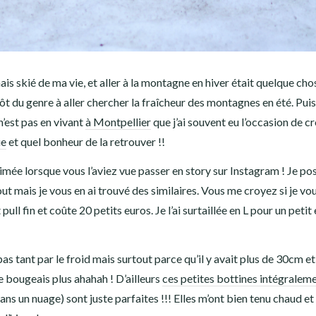
amais skié de ma vie, et aller à la montagne en hiver était quelque ch
ôt du genre à aller chercher la fraîcheur des montagnes en été. Puis
n’est pas en vivant
à Montpellier
que j’ai souvent eu l’occasion de cr
ue
et quel bonheur de la retrouver !!
aimée lorsque vous l’aviez vue passer en story sur Instagram ! Je po
out mais je vous en ai trouvé des similaires. Vous me croyez si je vou
 pull fin et coûte 20 petits euros. Je l’ai surtaillée en L pour un petit
pas tant par le froid mais surtout parce qu’il y avait plus de 30cm et
e bougeais plus ahahah ! D’ailleurs
ces petites bottines intégralem
ans un nuage) sont juste parfaites !!! Elles m’ont bien tenu chaud et