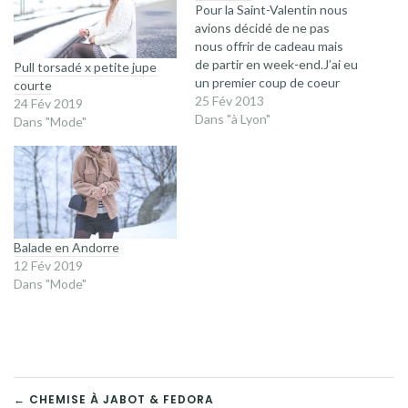
Pour la Saint-Valentin nous
avions décidé de ne pas
nous offrir de cadeau mais
de partir en week-end.J’ai eu
Pull torsadé x petite jupe
un premier coup de coeur
courte
pour Lyon lorsque j’avais
25 Fév 2013
24 Fév 2019
rendu visite à une amie il y a
Dans "à Lyon"
Dans "Mode"
un peu plus d’un an. Et
malgré le grand froid la
magie a de…
Balade en Andorre
12 Fév 2019
Dans "Mode"
NAVIGATION
← CHEMISE À JABOT & FEDORA