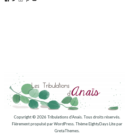
le
le
le
le
le
profil
profil
profil
profil
profil
de
de
de
de
de
tribulationsdanais
@lestribdanais
tribulationsdanais
lestribdanais
UCelDInQhXTDP5DPhVpd-
sur
sur
sur
sur
y1Q
Facebook
Twitter
Instagram
Pinterest
sur
YouTube
Copyright © 2026
Tribulations d'Anaïs
. Tous droits réservés.
Fièrement propulsé par
WordPress
. Thème
EightyDays Lite
par
GretaThemes.