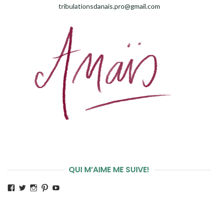
tribulationsdanais.pro@gmail.com
QUI M’AIME ME SUIVE!
Voir
Voir
Voir
Voir
Voir
le
le
le
le
le
profil
profil
profil
profil
profil
de
de
de
de
de