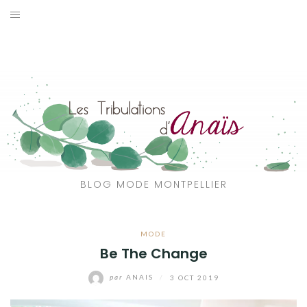
Aller
au
SOLDES
contenu
JE CHERCHE
CATÉGORIES
VOYAGE
MON DRESSING
BLOG MODE MONTPELLIER
SHOP
MODE
A PROPOS
Be The Change
par
ANAIS
/
3 OCT 2019