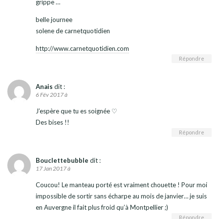
grippe …
belle journee
solene de carnetquotidien
http://www.carnetquotidien.com
Répondre
Anais
dit :
6 Fév 2017 à
J’espère que tu es soignée ♡
Des bises !!
Répondre
Bouclettebubble
dit :
17 Jan 2017 à
Coucou! Le manteau porté est vraiment chouette ! Pour moi
impossible de sortir sans écharpe au mois de janvier… je suis
en Auvergne il fait plus froid qu’à Montpellier ;)
Répondre