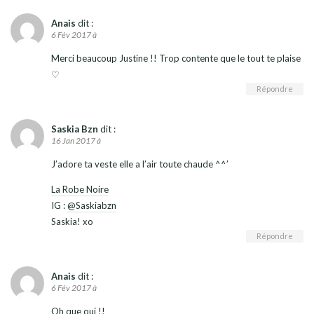
Anais
dit :
6 Fév 2017 à
Merci beaucoup Justine !! Trop contente que le tout te plaise
♡
Répondre
Saskia Bzn
dit :
16 Jan 2017 à
J’adore ta veste elle a l’air toute chaude ^^’
La Robe Noire
IG :
@Saskiabzn
Saskia! xo
Répondre
Anais
dit :
6 Fév 2017 à
Oh que oui !!