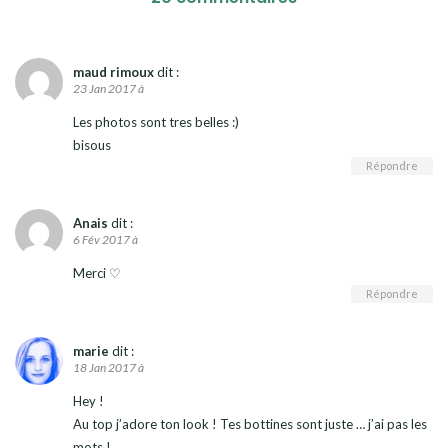
maud rimoux
dit :
23 Jan 2017 à
Les photos sont tres belles :)
bisous
Répondre
Anais
dit :
6 Fév 2017 à
Merci ♡
Répondre
marie
dit :
18 Jan 2017 à
Hey !
Au top j’adore ton look ! Tes bottines sont juste … j’ai pas les
mots !