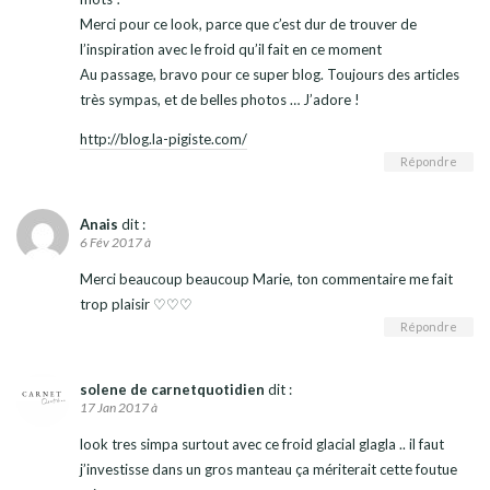
Merci pour ce look, parce que c’est dur de trouver de
l’inspiration avec le froid qu’il fait en ce moment
Au passage, bravo pour ce super blog. Toujours des articles
très sympas, et de belles photos … J’adore !
http://blog.la-pigiste.com/
Répondre
Anais
dit :
6 Fév 2017 à
Merci beaucoup beaucoup Marie, ton commentaire me fait
trop plaisir ♡♡♡
Répondre
solene de carnetquotidien
dit :
17 Jan 2017 à
look tres simpa surtout avec ce froid glacial glagla .. il faut
j’investisse dans un gros manteau ça mériterait cette foutue