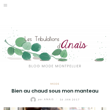
Aller
au
SOLDES
contenu
JE CHERCHE
CATÉGORIES
VOYAGE
MON DRESSING
BLOG MODE MONTPELLIER
SHOP
MODE
A PROPOS
Bien au chaud sous mon manteau
par
ANAIS
/
16 JAN 2017