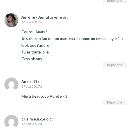
Répondre
Aurélie - Aunatur-elle
dit :
16 Jan 2017 à
Coucou Anaïs !
Je suis trop fan de ton manteau, il donne un certain style à ce
look que j’adore =)
Tu es toute jolie !
Gros bisous
Répondre
Anais
dit :
17 Jan 2017 à
Merci beaucoup Aurélie <3
Répondre
c.l.e.m.e.n.c.e
dit :
16 Jan 2017 à