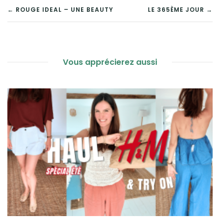
NAVIGATION
← ROUGE IDEAL – UNE BEAUTY
LE 365ÈME JOUR →
DE
L’ARTICLE
Vous apprécierez aussi