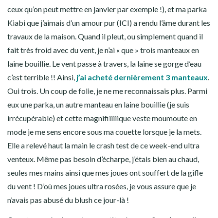
ceux qu’on peut mettre en janvier par exemple !), et ma parka
Kiabi que j’aimais d’un amour pur (
ICI
) a rendu l’âme durant les
travaux de la maison. Quand il pleut, ou simplement quand il
fait très froid avec du vent, je n’ai « que » trois manteaux en
laine bouillie. Le vent passe à travers, la laine se gorge d’eau
c’est terrible !! Ainsi,
j’ai acheté dernièrement 3 manteaux
.
Oui trois. Un coup de folie, je ne me reconnaissais plus. Parmi
eux une parka, un autre manteau en laine bouillie (je suis
irrécupérable) et cette magnifiiiiiique veste moumoute en
mode je me sens encore sous ma couette lorsque je la mets.
Elle a relevé haut la main le crash test de ce week-end ultra
venteux. Même pas besoin d’écharpe, j’étais bien au chaud,
seules mes mains ainsi que mes joues ont souffert de la gifle
du vent ! D’où mes joues ultra rosées, je vous assure que je
n’avais pas abusé du blush ce jour-là !