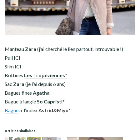
Manteau
Zara
(j’ai cherché le lien partout, introuvable !)
Pull
ICI
Slim
ICI
Bottines
Les Tropéziennes*
Sac
Zara
(je l’ai depuis 6 ans)
Bagues fines
Agatha
Bague triangle
So Capristi*
Bague
à l’index
Astrid&Miyu*
Articles similaires