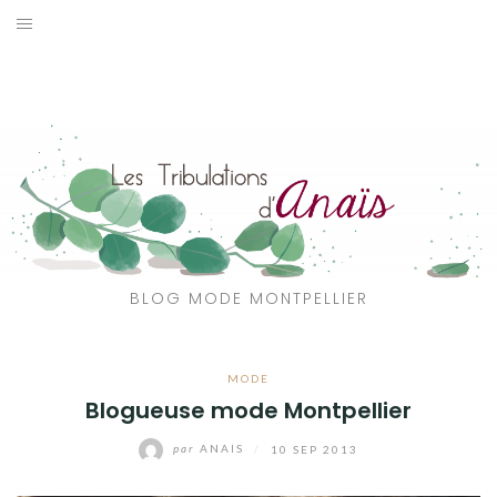
Aller
au
SOLDES
contenu
JE CHERCHE
CATÉGORIES
VOYAGE
MON DRESSING
BLOG MODE MONTPELLIER
SHOP
MODE
A PROPOS
Blogueuse mode Montpellier
par
ANAIS
/
10 SEP 2013