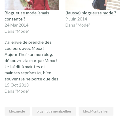
Blogueuse mode jamais
(fausse) blogueuse mode ?
contente ?
9 Juin 2014
24 Mar 2014
Dans "Mode"
Dans "Mode"
J’ai envie de prendre des
couleurs avec Mexx !
Aujourd’hui sur mon blog,
découvrez la marque Mexx !
Je l’ai dit à maintes et
maintes reprises ici, bien
souvent je ne porte que des
pantalons foncés. Adepte
15 Oct 2013
du passe partout et du
Dans "Mode"
classique, je ne me suis
risquée que peu de fois au
pantalon de couleur. En
blog mode
blog mode montpellier
blog Montpellier
témoigne mon article du…