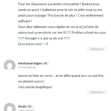
Pour tes chaussures a prendre c’est parfait ! Basket pour
rando et sport + ballerines pour le soir et enfin tong ou nus
pieds pour la plage ! Pas besoin de plus ! C’est entièrement
suffisant !
Vous allez tellement vous régaler en corse et j’ai hâte de
suivre tout ça en photo sur ton IG !!! Profites a fond ma couz
!!!!! Voyager y’a que ça de vrai !!!!!
Gros bisou couz ! <3
Répondre
mesbavardages
dit :
17 Oct 2014 à
amuse toi bien en corse … et en effet quand on y va une fois,
on devient accro:)
c’est une île magnifique!
Répondre
Anais
dit :
1 Nov 2014 à