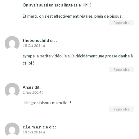
On avait aussi un sac à linge sale Hihi :)
Et merci, on s’est effectivement régales, plein de bisous !
Répondre
thebohochild
dit :
18 Oct 2014 à
sympa la petite vidéo, je suis décidément une grosse daube à
ça lol !
Répondre
Anais
dit :
1 Nov 2014 à
Hihi gros bisous ma belle !!
Répondre
c.l.e.m.e.n.c.e
dit :
18 Oct 2014 à