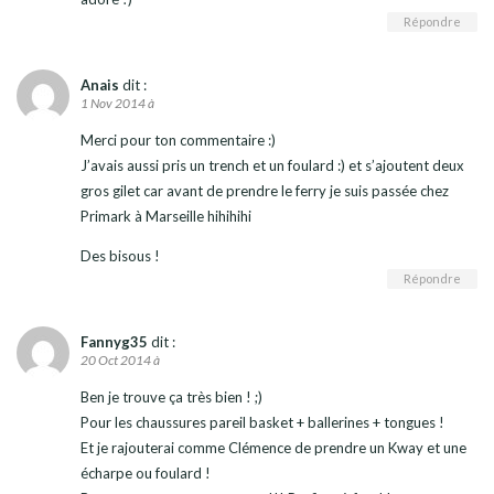
Répondre
Anais
dit :
1 Nov 2014 à
Merci pour ton commentaire :)
J’avais aussi pris un trench et un foulard :) et s’ajoutent deux
gros gilet car avant de prendre le ferry je suis passée chez
Primark à Marseille hihihihi
Des bisous !
Répondre
Fannyg35
dit :
20 Oct 2014 à
Ben je trouve ça très bien ! ;)
Pour les chaussures pareil basket + ballerines + tongues !
Et je rajouterai comme Clémence de prendre un Kway et une
écharpe ou foulard !