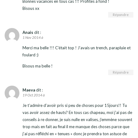
Bonnes vacances en tous cas !!! Profites à fond !
Bisous xx
Répondre
Anais
dit :
1 Nov 2014 à
Merci ma belle !!! C’était top ! J’avais un trench, parapluie et
foulard :)
Bisous ma belle !
Répondre
Maeva
dit :
19 Oct 2014 à
Je t’admire d’avoir pris si peu de choses pour 15jours!! Tu
vas avoir assez de hauts? En tous cas chapeau, moi j’ai pas de
conseils à re donner, je suis nulle en valises, j’emmène souvent
trop mais en fait au final il me manque des choses parce que
j’ai pas réfléchi en « tenues » donc je prendra ton astuce de