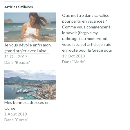
Articles similaires
Que mettre dans sa valise
pour partir en vacances ?
Comme vous commencer à
le savoir (forgive my
radotage), au moment où
vous lisez cet article je suis
Je vous dévoile enfin mon
en route pour la Grèce pour
grand projet avec Laino !
une durée de 16 jours. Je ne
19 Oct 2013
11 Oct 2017
crois pas être déjà partie
Dans "Mode"
Dans "Beauté"
aussi longtemps et je suis
terriblement excitée ! On ne
peut pas dire que je…
Mes bonnes adresses en
Corse
1 Août 2018
Dans "Corse"