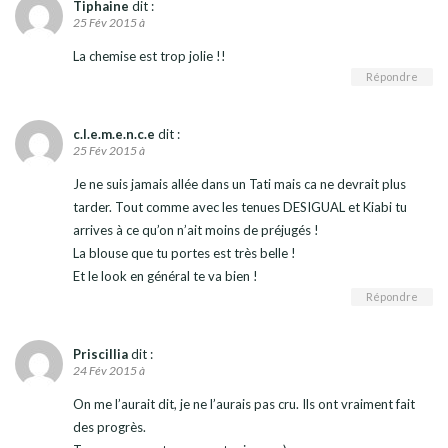
Tiphaine
dit :
25 Fév 2015 à
La chemise est trop jolie !!
Répondre
c.l.e.m.e.n.c.e
dit :
25 Fév 2015 à
Je ne suis jamais allée dans un Tati mais ca ne devrait plus
tarder. Tout comme avec les tenues DESIGUAL et Kiabi tu
arrives à ce qu’on n’ait moins de préjugés !
La blouse que tu portes est très belle !
Et le look en général te va bien !
Répondre
Priscillia
dit :
24 Fév 2015 à
On me l’aurait dit, je ne l’aurais pas cru. Ils ont vraiment fait
des progrès.