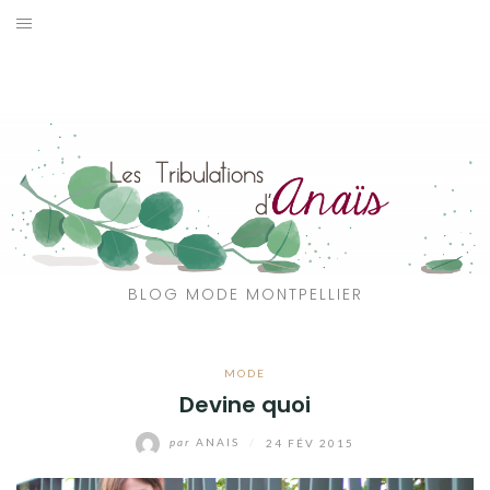
Aller
au
SOLDES
contenu
JE CHERCHE
CATÉGORIES
VOYAGE
MON DRESSING
BLOG MODE MONTPELLIER
SHOP
MODE
A PROPOS
Devine quoi
par
ANAIS
/
24 FÉV 2015