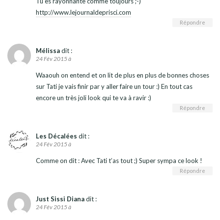
Tu es rayonnante comme toujours ;-)
http://www.lejournaldeprisci.com
Répondre
Mélissa
dit :
24 Fév 2015 à
Waaouh on entend et on lit de plus en plus de bonnes choses
sur Tati je vais finir par y aller faire un tour :) En tout cas
encore un très joli look qui te va à ravir :)
Répondre
Les Décalées
dit :
24 Fév 2015 à
Comme on dit : Avec Tati t’as tout ;) Super sympa ce look !
Répondre
Just Sissi Diana
dit :
24 Fév 2015 à