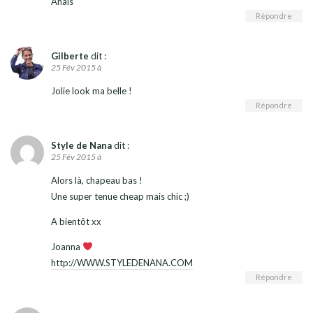
Anaïs
Répondre
Gilberte
dit :
25 Fév 2015 à
Jolie look ma belle !
Répondre
Style de Nana
dit :
25 Fév 2015 à
Alors là, chapeau bas !
Une super tenue cheap mais chic ;)
A bientôt xx
Joanna
http://WWW.STYLEDENANA.COM
Répondre