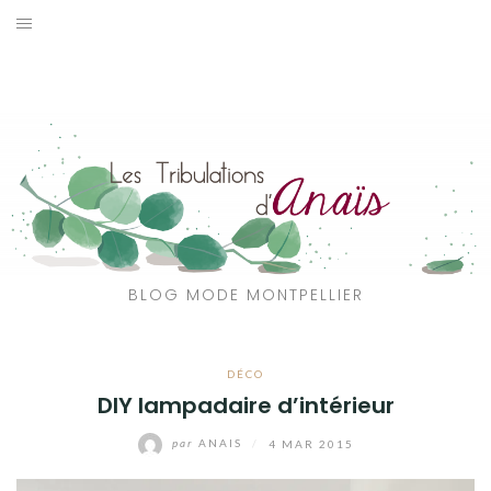
Aller
au
SOLDES
contenu
JE CHERCHE
CATÉGORIES
VOYAGE
MON DRESSING
BLOG MODE MONTPELLIER
SHOP
DÉCO
A PROPOS
DIY lampadaire d’intérieur
par
ANAIS
/
4 MAR 2015