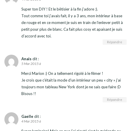
Super ton DIY ! Et le bêtisier à la fin j’adore :).
Tout comme toi j’avais fait, il y a 3 ans, mon intérieur à base
de rouge et en ce moment je suis en train de l’enlever petit à
petit pour plus de blanc. Ca fait plus cosy et apaisant je suis
d’accord avec toi.
Répondre
Anais
dit :
5 Mar 2015 à
Merci Marion :) On a tellement rigolé à le filmer !
Je crois que c’était la mode d’un intérieur un peu « city » j’ai
toujours mon tableau New York dont je ne sais que faire :D
Bisous !!
Répondre
Gaelle
dit :
4 Mar 2015 à
Super luminaire! Mais ce que j’ai zieuté c’est la guirlande au