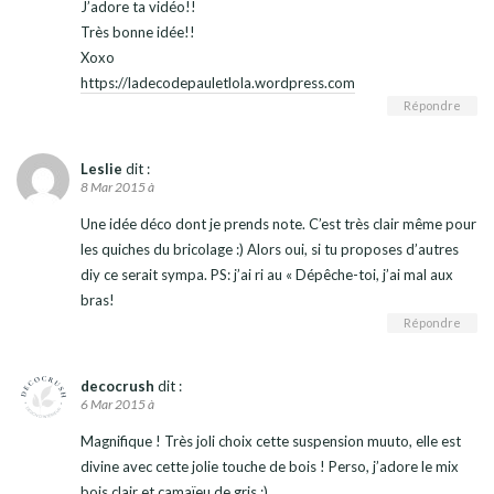
J’adore ta vidéo!!
Très bonne idée!!
Xoxo
https://ladecodepauletlola.wordpress.com
Répondre
Leslie
dit :
8 Mar 2015 à
Une idée déco dont je prends note. C’est très clair même pour
les quiches du bricolage :) Alors oui, si tu proposes d’autres
diy ce serait sympa. PS: j’ai ri au « Dépêche-toi, j’ai mal aux
bras!
Répondre
decocrush
dit :
6 Mar 2015 à
Magnifique ! Très joli choix cette suspension muuto, elle est
divine avec cette jolie touche de bois ! Perso, j’adore le mix
bois clair et camaïeu de gris ;)