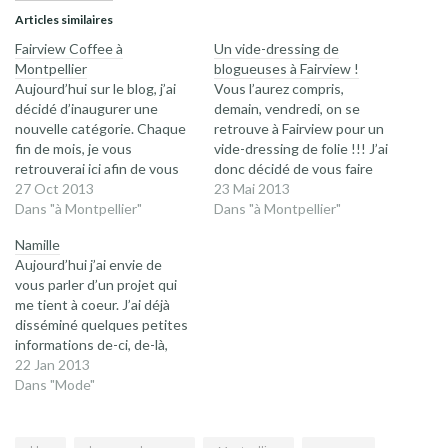
Articles similaires
Fairview Coffee à
Un vide-dressing de
Montpellier
blogueuses à Fairview !
Aujourd’hui sur le blog, j’ai
Vous l’aurez compris,
décidé d’inaugurer une
demain, vendredi, on se
nouvelle catégorie. Chaque
retrouve à Fairview pour un
fin de mois, je vous
vide-dressing de folie !!! J’ai
retrouverai ici afin de vous
donc décidé de vous faire
parler d’un lieu que
27 Oct 2013
connaître un peu mieux
23 Mai 2013
j’affectionne
Dans "à Montpellier"
Fairview en demandant à
Dans "à Montpellier"
particulièrement sur
Cinthya, la proprio, de tout
Namille
Montpellier. Café,
nous raconter ! C’est parti !!
Aujourd’hui j’ai envie de
restaurant, boutique…
Cinthya, dis-nous tout,
vous parler d’un projet qui
j’espère que vous serez au
Fairview c’est quoi ??
me tient à coeur. J’ai déjà
rendez-vous ! Je commence
Fairview Coffee c’est avant
disséminé quelques petites
bien évidemment
tout un…
informations de-ci, de-là,
avec Fairview Coffee, que
mais j’ai envie à présent de
22 Jan 2013
j’affectionne tout
vous en raconter davantage.
Dans "Mode"
particulièrement. C’est LE…
Tout a commencé il y a
vraiment très longtemps,
lorsque la petite fille que