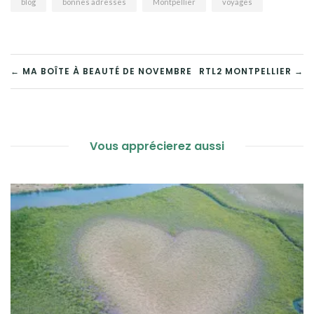
blog
bonnes adresses
Montpellier
voyages
j’étais adorait s’enfermer
dans sa…
NAVIGATION
← MA BOÎTE À BEAUTÉ DE NOVEMBRE
RTL2 MONTPELLIER →
DE
L’ARTICLE
Vous apprécierez aussi