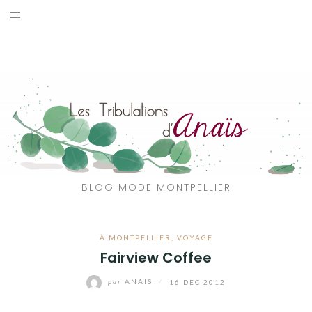
Aller
au
SOLDES
contenu
JE CHERCHE
CATÉGORIES
VOYAGE
MON DRESSING
BLOG MODE MONTPELLIER
SHOP
À MONTPELLIER
,
VOYAGE
A PROPOS
Fairview Coffee
par
ANAIS
/
16 DÉC 2012