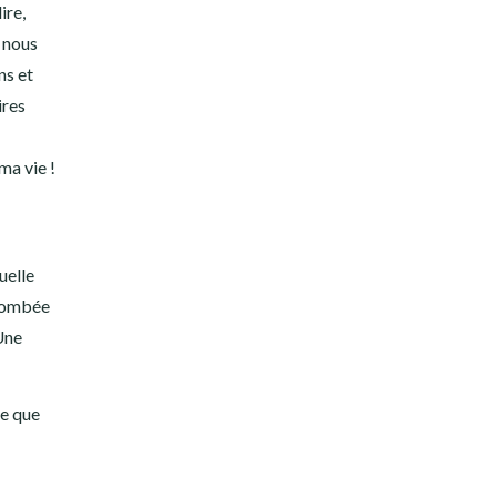
ire,
l nous
ns et
ires
ma vie !
uelle
 tombée
 Une
re que