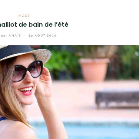
MODE
illot de bain de l’été
par
ANAIS
/
16 AOÛT 2016