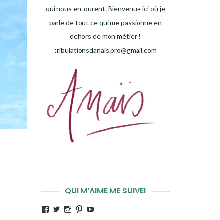
qui nous entourent. Bienvenue ici où je
parle de tout ce qui me passionne en
dehors de mon métier !
tribulationsdanais.pro@gmail.com
QUI M’AIME ME SUIVE!
Voir
Voir
Voir
Voir
Voir
le
le
le
le
le