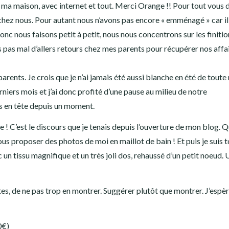
 ma maison, avec internet et tout. Merci Orange !! Pour tout vous d
 chez nous. Pour autant nous n’avons pas encore « emménagé » car i
c nous faisons petit à petit, nous nous concentrons sur les finitio
 pas mal d’allers retours chez mes parents pour récupérer nos affa
ents. Je crois que je n’ai jamais été aussi blanche en été de toute 
erniers mois et j’ai donc profité d’une pause au milieu de notre
s en tête depuis un moment.
e ! C’est le discours que je tenais depuis l’ouverture de mon blog. Q
ous proposer des photos de moi en maillot de bain ! Et puis je suis
c un tissu magnifique et un très joli dos, rehaussé d’un petit noeud.
tes, de ne pas trop en montrer. Suggérer plutôt que montrer. J’espè
0€)