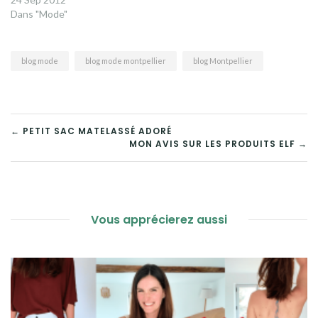
de ces bottines d’amour et
Dans "Mode"
de ce t-shirt Zara offert en
retard par mes frangins ♥ Ce
samedi…
blog mode
blog mode montpellier
blog Montpellier
NAVIGATION
← PETIT SAC MATELASSÉ ADORÉ
MON AVIS SUR LES PRODUITS ELF →
DE
L’ARTICLE
Vous apprécierez aussi