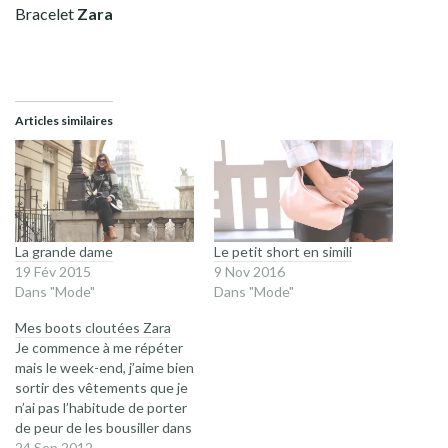
Bracelet
Zara
Articles similaires
La grande dame
Le petit short en simili
19 Fév 2015
9 Nov 2016
Dans "Mode"
Dans "Mode"
Mes boots cloutées Zara
Je commence à me répéter
mais le week-end, j’aime bien
sortir des vêtements que je
n’ai pas l’habitude de porter
de peur de les bousiller dans
la cour de récré. C’est le cas
24 Sep 2012