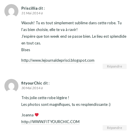
Priscillia
dit :
31 Mai 2014 à
Waouh! Tu es tout simplement sublime dans cette robe. Tu
l’as bien choisie, elle te va à ravir!
J’espère que ton week end se passe bien. Le lieu est splendide
en tout cas.
Bises
http://www.lejournaldeprisci.blogspot.com
Répondre
fityourChic
dit :
30 Mai 2014 à
Très jolie cette robe légère !
Les photos sont magnifiques, tu es resplendissante :)
Joanna
http://WWW.FITYOURCHIC.COM
Répondre