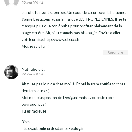
29 Mai 2014 à
Les photos sont superbes. Un coup de cœur pour la huitième.
J’aime beaucoup aussi la marque LES TROPEZIENNES. Il ne te
manque plus que ton ôbaba pour profiter pleinement de la
plage cet été. Ah, si tu connais pas ôbaba, je t’invite a aller
voir leur site:
http://www.obaba.fr
Moi, je suis fan !
Répondre
Nathalie
dit :
29 Mai 2014 à
Ah tu es pas loin de chez moi là. Et oui la tram souffle fort ces
derniers jours :-)
Moi non plus pas fan de Desigual mais avec cette robe
pourquoi pas?
Tu es radieuse!
Bises
http://aubonheurdesdames-leblog.fr