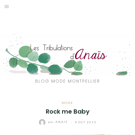
Aller
au
SOLDES
contenu
JE CHERCHE
CATÉGORIES
VOYAGE
MON DRESSING
BLOG MODE MONTPELLIER
SHOP
MODE
A PROPOS
Rock me Baby
par
ANAIS
/
4 OCT 2013