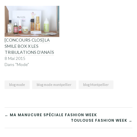
pas. Et comme chaque fois
que j’ose vos retours sont
plus que positifs, j’ai…
[CONCOURS CLOS] LA
SMILE BOX X LES
TRIBULATIONS D’ANAÏS
8 Mai 2015
Dans "Mode"
blog mode
blog mode montpellier
blog Montpellier
NAVIGATION
← MA MANUCURE SPÉCIALE FASHION WEEK
TOULOUSE FASHION WEEK →
DE