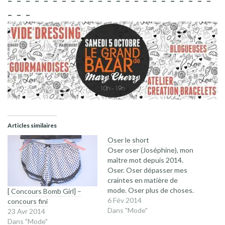
– – – –
– – – –
– – – –
– – – –
– – – –
– – –
–
– –
Articles similaires
Oser le short
Oser oser (Joséphine), mon
maître mot depuis 2014.
Oser. Oser dépasser mes
craintes en matière de
mode. Oser plus de choses.
[ Concours Bomb Girl] –
Oser porter ces vêtements
6 Fév 2014
concours fini
qui me plaisent tant mais
Dans "Mode"
23 Avr 2014
dans lesquels je ne me vois
Dans "Mode"