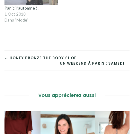
Par ici l’automne !!
1 Oct 2018
Dans "Mode"
NAVIGATION
← HONEY BRONZE THE BODY SHOP
UN WEEKEND À PARIS : SAMEDI →
DE
L’ARTICLE
Vous apprécierez aussi