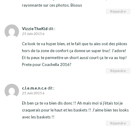
rayonnante sur ces photos. Bisous
Répondre
VizzieTheKid
dit :
25 Juin 2015 à
Ce look te va hyper bien, et le fait que tu aies osé des pièces
hors de ta zone de confort ça donne un super truc! J’adore!
Et tu peux te permettre un short aussi court ça te va au top!
Prete pour Coachella 2016?
Répondre
c.l.e.m.e.n.c.e
dit :
25 Juin 2015 à
Eh ben ça te va bien dis donc !! Ah mais moi si j’étais toi je
craquerais pour le haut et les baskets !! J’aime bien tes looks
avec les baskets !!
Répondre