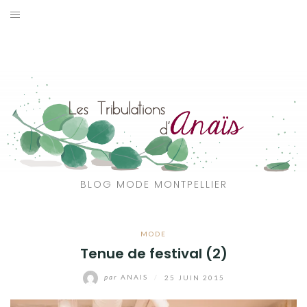
Aller
au
SOLDES
contenu
JE CHERCHE
CATÉGORIES
VOYAGE
MON DRESSING
BLOG MODE MONTPELLIER
SHOP
MODE
A PROPOS
Tenue de festival (2)
par
ANAIS
/
25 JUIN 2015