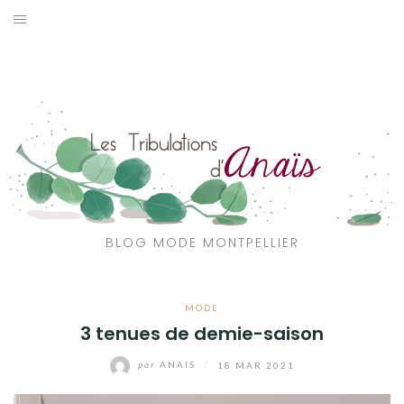
Aller
au
SOLDES
contenu
JE CHERCHE
CATÉGORIES
VOYAGE
MON DRESSING
BLOG MODE MONTPELLIER
SHOP
MODE
A PROPOS
3 tenues de demie-saison
par
ANAIS
/
18 MAR 2021