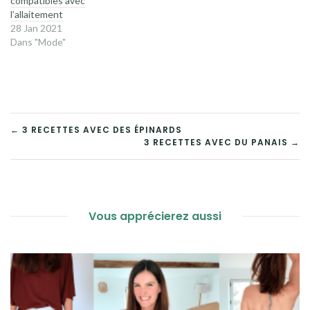
compatibles avec
l’allaitement
28 Jan 2021
Dans "Mode"
NAVIGATION
← 3 RECETTES AVEC DES ÉPINARDS
3 RECETTES AVEC DU PANAIS →
DE
L’ARTICLE
Vous apprécierez aussi