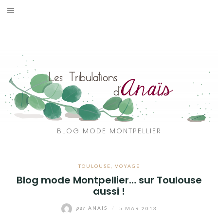
Aller
au
SOLDES
contenu
JE CHERCHE
CATÉGORIES
VOYAGE
MON DRESSING
BLOG MODE MONTPELLIER
SHOP
TOULOUSE
,
VOYAGE
A PROPOS
Blog mode Montpellier… sur Toulouse
aussi !
par
ANAIS
/
5 MAR 2013