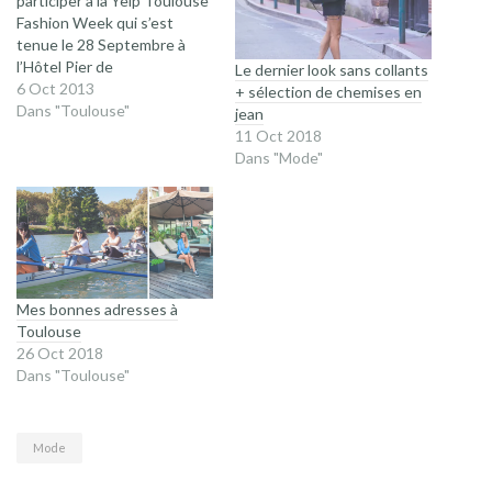
participer à la Yelp Toulouse
Fashion Week qui s’est
tenue le 28 Septembre à
l’Hôtel Pier de
Le dernier look sans collants
Toulouse. Cet évènement
6 Oct 2013
+ sélection de chemises en
avait pour but de mettre en
Dans "Toulouse"
jean
avant les créateurs
11 Oct 2018
toulousains, maquilleurs,
Dans "Mode"
coiffeurs, mannequins et
blogueurs … Au programme
des effets de maquillages
très jolis souvent sur le
front…
Mes bonnes adresses à
Toulouse
26 Oct 2018
Dans "Toulouse"
Mode