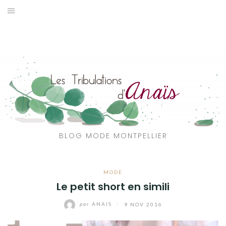
Aller
au
SOLDES
contenu
JE CHERCHE
CATÉGORIES
VOYAGE
MON DRESSING
BLOG MODE MONTPELLIER
SHOP
MODE
A PROPOS
Le petit short en simili
par
ANAIS
/
9 NOV 2016