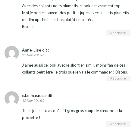
Avec des collants noirs plumetis le look est vraiment top !
Moi je porte souvent des petites jupes avec collants plumetis
ou dim up . Enfin les bas plutôt en soirée.
Bisous
Répondre
Anne-Lise
dit :
25 Nov 2016 à
J’aime aussi ce look avec le short en simili, moins fan de ces
collants peut être, je crois que je vais le commander ! Bisous.
Répondre
c.l.e.m.e.n.c.e
dit :
12 Nov 2016 à
Tu es jolie ! Tu as osé ! Et gros gros coup de cœur pour la
pochette !!
Répondre