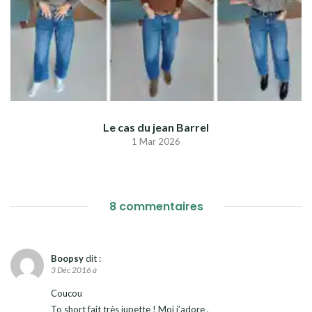
Le cas du jean Barrel
1 Mar 2026
8 commentaires
Boopsy
dit :
3 Déc 2016 à
Coucou
To short fait très jupette ! Moi j’adore .