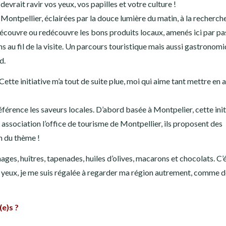
devrait ravir vos yeux, vos papilles et votre culture !
Montpellier, éclairées par la douce lumière du matin, à la recherch
découvre ou redécouvre les bons produits locaux, amenés ici par pa
au fil de la visite. Un parcours touristique mais aussi gastronomi
d.
Cette initiative m’a tout de suite plue, moi qui aime tant mettre en 
référence les saveurs locales. D’abord basée à Montpelier, cette init
en association l’office de tourisme de Montpellier, ils proposent des
on du thème !
es, huîtres, tapenades, huiles d’olives, macarons et chocolats. C’é
es yeux, je me suis régalée à regarder ma région autrement, comme 
e)s ?