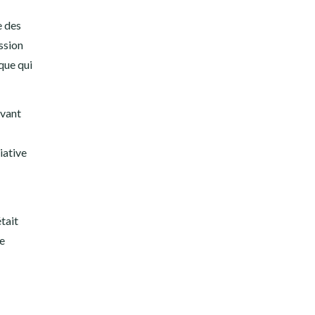
e des
ssion
que qui
avant
iative
tait
de