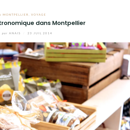
À MONTPELLIER
,
VOYAGE
tronomique dans Montpellier
par
ANAIS
/
23 JUIL 2014