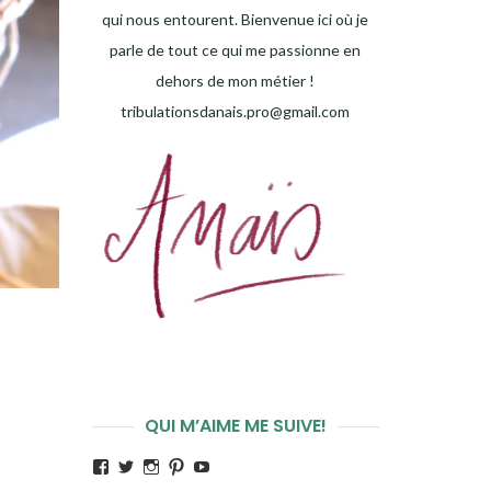
qui nous entourent. Bienvenue ici où je
parle de tout ce qui me passionne en
dehors de mon métier !
tribulationsdanais.pro@gmail.com
QUI M’AIME ME SUIVE!
Voir
Voir
Voir
Voir
Voir
le
le
le
le
le