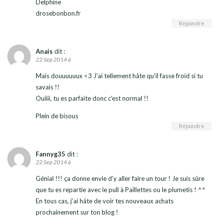
Delphine
drosebonbon.fr
Répondre
Anais
dit :
22 Sep 2014 à
Mais douuuuuux <3 J'ai tellement hâte qu'il fasse froid si tu
savais !!
Ouiiii, tu es parfaite donc c'est normal !!
Plein de bisous
Répondre
Fannyg35
dit :
22 Sep 2014 à
Génial !!! ça donne envie d’y aller faire un tour ! Je suis sûre
que tu es repartie avec le pull à Paillettes ou le plumetis ! ^^
En tous cas, j’ai hâte de voir tes nouveaux achats
prochainement sur ton blog !