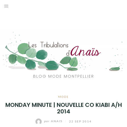
Aller
au
SOLDES
contenu
JE CHERCHE
CATÉGORIES
VOYAGE
MON DRESSING
BLOG MODE MONTPELLIER
SHOP
MODE
A PROPOS
MONDAY MINUTE | NOUVELLE CO KIABI A/H
2014
par
ANAIS
/
22 SEP 2014