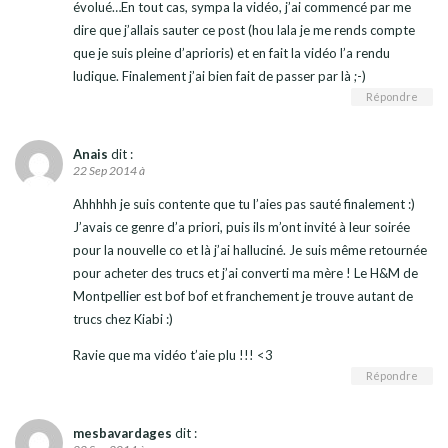
évolué…En tout cas, sympa la vidéo, j’ai commencé par me
dire que j’allais sauter ce post (hou lala je me rends compte
que je suis pleine d’aprioris) et en fait la vidéo l’a rendu
ludique. Finalement j’ai bien fait de passer par là ;-)
Répondre
Anais
dit :
22 Sep 2014 à
Ahhhhh je suis contente que tu l’aies pas sauté finalement :)
J’avais ce genre d’a priori, puis ils m’ont invité à leur soirée
pour la nouvelle co et là j’ai halluciné. Je suis même retournée
pour acheter des trucs et j’ai converti ma mère ! Le H&M de
Montpellier est bof bof et franchement je trouve autant de
trucs chez Kiabi :)
Ravie que ma vidéo t’aie plu !!! <3
Répondre
mesbavardages
dit :