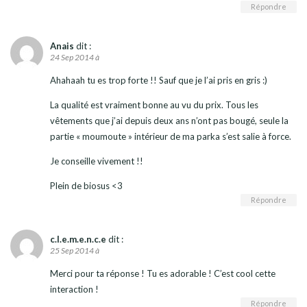
Répondre
Anais
dit :
24 Sep 2014 à
Ahahaah tu es trop forte !! Sauf que je l’ai pris en gris :)
La qualité est vraiment bonne au vu du prix. Tous les
vêtements que j’ai depuis deux ans n’ont pas bougé, seule la
partie « moumoute » intérieur de ma parka s’est salie à force.
Je conseille vivement !!
Plein de biosus <3
Répondre
c.l.e.m.e.n.c.e
dit :
25 Sep 2014 à
Merci pour ta réponse ! Tu es adorable ! C’est cool cette
interaction !
Répondre