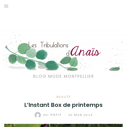
Aller
au
SOLDES
contenu
JE CHERCHE
CATÉGORIES
VOYAGE
MON DRESSING
BLOG MODE MONTPELLIER
SHOP
BEAUTÉ
A PROPOS
L’Instant Box de printemps
par
ANAIS
/
26 MAR 2014