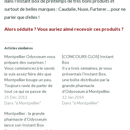
dans l’Instant Box de printemps de très bons produits et
surtout de belles marques : Caudalie, Nuxe, Furterer… pour ne
parler que d’elles !
Alors séduite ? Vous auriez aimé recevoir ces produits ?
Articles similaires
Montpellier Odysseum vous
[CONCOURS CLOS] Instant
prépare des surprises !
Box
Vous commencez à le savoir,
Il y a trois semaines, je vous
je suis assez fière dès que
présentais l’Instant Box,
Montpellier bouge un peu.
une boîte distribuée par la
Toujours ravie de parler de
grande pharmacie
tout ce qui se passe de
d’Odysseum à Montpellier.
sympa dans ma ville,
21 Déc 2013
Pour (re)découvrir le
12 Jan 2014
aujourd’hui je vous présente
Dans "à Montpellier"
principe c’est par ici. Alors
Dans "à Montpellier"
l’Instant Box ! La Grande
pour fêter la nouvelle année,
Montpellier : la grande
Pharmacie d’Odysseum a
avec Fanny avec qui on
pharmacie d’Odysseum
des projets plein la tête.
s’échange de très agréables
lance son Instant Box
Depuis une semaine, elle…
mails, nous avons décidé de