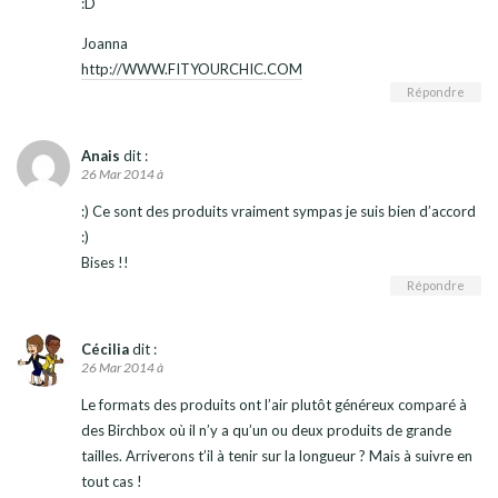
:D
Joanna
http://WWW.FITYOURCHIC.COM
Répondre
Anais
dit :
26 Mar 2014 à
:) Ce sont des produits vraiment sympas je suis bien d’accord
:)
Bises !!
Répondre
Cécilia
dit :
26 Mar 2014 à
Le formats des produits ont l’air plutôt généreux comparé à
des Birchbox où il n’y a qu’un ou deux produits de grande
tailles. Arriverons t’il à tenir sur la longueur ? Mais à suivre en
tout cas !