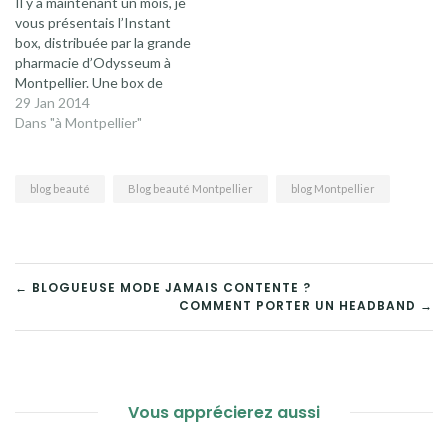
Il y a maintenant un mois, je
vous gâter ! Comme…
vous présentais l’Instant
box, distribuée par la grande
pharmacie d’Odysseum à
Montpellier. Une box de
Montpellier, Voilà de quoi
29 Jan 2014
raviver mon
Dans "à Montpellier"
chauvinisme ! Par la suite,
Fanny m’a proposé de faire
gagner une box à l’une
blog beauté
Blog beauté Montpellier
blog Montpellier
d’entre vous, et quel
plaisir !Aujourd’hui je reviens
vers vous…
NAVIGATION
← BLOGUEUSE MODE JAMAIS CONTENTE ?
COMMENT PORTER UN HEADBAND →
DE
L’ARTICLE
Vous apprécierez aussi