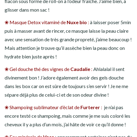
flacon sous forme de roll-on à l’odeur fraîche. J’aime bien, à
glisser dans mon sac !
❀ Masque Detox vitaminé de
Nuxe bio
:
à laisser poser 5min
puis à masser avant de rincer, ce masque laisse la peau claire
avec une sensation de très grande propreté, j’aime beaucoup !
Mais attention je trouve qu’il assèche bien la peau donc on
hydrate bien juste après !
❀ Gel douche thé des vignes de
Caudalie
:
Ahlalalal il sent
divinement bon ! J’adore également avoir des gels douche
dans les box car on est sûre de toujours s’en servir ! Je ne me
sépare déjà plus de celui-ci et de son odeur divine !
❀ Shampoing sublimateur d’éclat de
Furterer
:
je n’ai pas
encore testé ce shampoing, mais comme je me suis coloré les
cheveux il y a plus d’un mois, j’ai hâte de voir ce qu’il donne !
❀ Eau minérale de
Voss
: apparemment certaines n’ont pas du