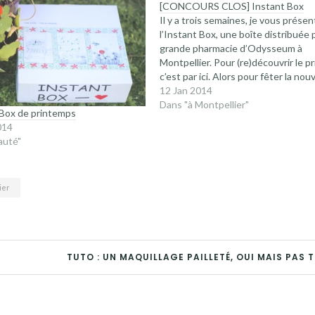
[CONCOURS CLOS] Instant Box
Il y a trois semaines, je vous présen
l’Instant Box, une boîte distribuée p
grande pharmacie d’Odysseum à
Montpellier. Pour (re)découvrir le pr
c’est par ici. Alors pour fêter la nouv
année, avec Fanny avec qui on s’éc
12 Jan 2014
de très agréables mails, nous avons
Dans "à Montpellier"
 Box de printemps
de vous gâter ! Comme…
014
auté"
ier
TUTO : UN MAQUILLAGE PAILLETÉ, OUI MAIS PAS T