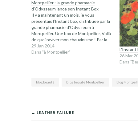
Montpellier : la grande pharmacie
d’Odysseum lance son Instant Box
Il y a maintenant un mois, je vous
présentais l’Instant box, distribuée par la
grande pharmacie d’Odysseum à
Montpellier. Une box de Montpellier, Voilà
de quoi raviver mon chauvinisme ! Par la
suite, Fanny m’a proposé de faire gagner
29 Jan 2014
L’Instant
une box à l’une d’entre vous, et quel
Dans "à Montpellier"
26 Mar 2
plaisir !Aujourd’hui je reviens vers vous…
Dans "Be
blog beauté
Blog beauté Montpellier
blog Montpell
NAVIGATION
← LEATHER FAILURE
DE