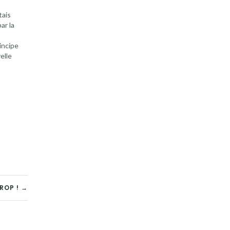
tais
ar la
incipe
elle
hange
 décidé
ROP ! →