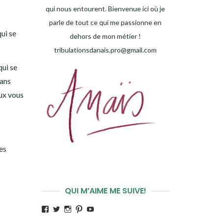
qui nous entourent. Bienvenue ici où je
parle de tout ce qui me passionne en
ui se
dehors de mon métier !
tribulationsdanais.pro@gmail.com
qui se
dans
eux vous
es
QUI M’AIME ME SUIVE!
Voir
Voir
Voir
Voir
Voir
le
le
le
le
le