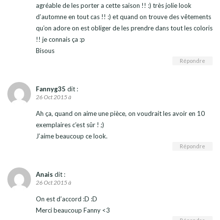
agréable de les porter a cette saison !! :) très jolie look
d’automne en tout cas !! :) et quand on trouve des vêtements
qu’on adore on est obliger de les prendre dans tout les coloris
!! je connais ça :p
Bisous
Répondre
Fannyg35
dit :
26 Oct 2015 à
Ah ça, quand on aime une pièce, on voudrait les avoir en 10
exemplaires c’est sûr ! ;)
J’aime beaucoup ce look.
Répondre
Anais
dit :
26 Oct 2015 à
On est d’accord :D :D
Merci beaucoup Fanny <3