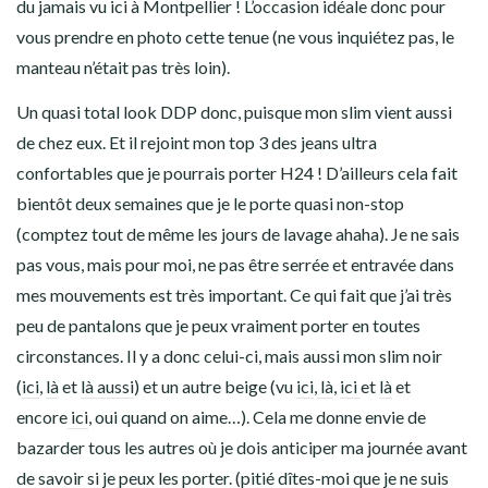
du jamais vu ici à Montpellier ! L’occasion idéale donc pour
vous prendre en photo cette tenue (ne vous inquiétez pas, le
manteau n’était pas très loin).
Un quasi total look DDP donc, puisque mon slim vient aussi
de chez eux. Et il rejoint mon top 3 des jeans ultra
confortables que je pourrais porter H24 ! D’ailleurs cela fait
bientôt deux semaines que je le porte quasi non-stop
(comptez tout de même les jours de lavage ahaha). Je ne sais
pas vous, mais pour moi, ne pas être serrée et entravée dans
mes mouvements est très important. Ce qui fait que j’ai très
peu de pantalons que je peux vraiment porter en toutes
circonstances. Il y a donc celui-ci, mais aussi mon slim noir
(
ici
,
là
et
là aussi
) et un autre beige (vu
ici
,
là
,
ici
et
là
et
encore
ici
, oui quand on aime…). Cela me donne envie de
bazarder tous les autres où je dois anticiper ma journée avant
de savoir si je peux les porter. (pitié dîtes-moi que je ne suis