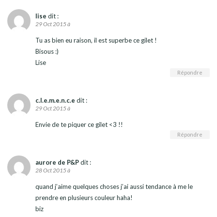
lise
dit :
29 Oct 2015 à
Tu as bien eu raison, il est superbe ce gilet !
Bisous :)
Lise
Répondre
c.l.e.m.e.n.c.e
dit :
29 Oct 2015 à
Envie de te piquer ce gilet <3 !!
Répondre
aurore de P&P
dit :
28 Oct 2015 à
quand j’aime quelques choses j’ai aussi tendance à me le
prendre en plusieurs couleur haha!
biz