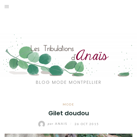
Aller
au
SOLDES
contenu
JE CHERCHE
CATÉGORIES
VOYAGE
MON DRESSING
BLOG MODE MONTPELLIER
SHOP
MODE
A PROPOS
Gilet doudou
par
ANAIS
/
26 OCT 2015